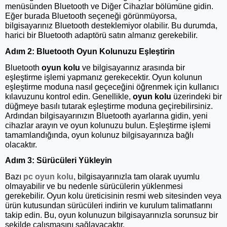
menüsünden Bluetooth ve Diğer Cihazlar bölümüne gidin.
Eğer burada Bluetooth seçeneği görünmüyorsa,
bilgisayarınız Bluetooth desteklemiyor olabilir. Bu durumda,
harici bir Bluetooth adaptörü satın almanız gerekebilir.
Adım 2: Bluetooth Oyun Kolunuzu Eşleştirin
Bluetooth
oyun kolu
ve bilgisayarınız arasında bir
eşleştirme işlemi yapmanız gerekecektir. Oyun kolunun
eşleştirme moduna nasıl geçeceğini öğrenmek için kullanıcı
kılavuzunu kontrol edin. Genellikle,
oyun kolu
üzerindeki bir
düğmeye basılı tutarak eşleştirme moduna geçirebilirsiniz.
Ardından bilgisayarınızın Bluetooth ayarlarına gidin, yeni
cihazlar arayın ve oyun kolunuzu bulun. Eşleştirme işlemi
tamamlandığında, oyun kolunuz bilgisayarınıza bağlı
olacaktır.
Adım 3: Sürücüleri Yükleyin
Bazı
pc oyun kolu
, bilgisayarınızla tam olarak uyumlu
olmayabilir ve bu nedenle sürücülerin yüklenmesi
gerekebilir. Oyun kolu üreticisinin resmi web sitesinden veya
ürün kutusundan sürücüleri indirin ve kurulum talimatlarını
takip edin. Bu, oyun kolunuzun bilgisayarınızla sorunsuz bir
şekilde çalışmasını sağlayacaktır.