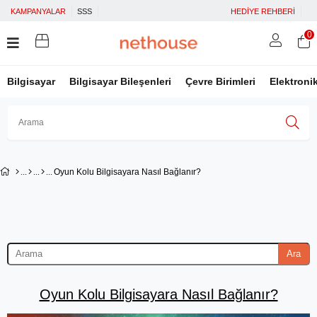
KAMPANYALAR
SSS
HEDİYE REHBERİ
0
Bilgisayar
Bilgisayar Bileşenleri
Çevre Birimleri
Elektroni
Üye Girişi
Üye Ol
Facebook İle Bağlan
Oyun Kolu Bilgisayara Nasıl Bağlanır?
Google İle Bağlan
Ara
Oyun Kolu Bilgisayara Nasıl Bağlanır?