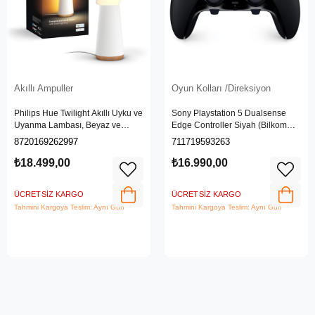
Akıllı Ampuller
Oyun Kolları /Direksiyon
Philips Hue Twilight Akıllı Uyku ve
Sony Playstation 5 Dualsense
Uyanma Lambası, Beyaz ve
Edge Controller Siyah (Bilkom
Renkli Işık, Alexa, Apple Home ve
Garantili)
8720169262997
711719593263
Google Assistant Uyumlu, Beyaz
₺18.499,00
₺16.990,00
ÜCRETSIZ KARGO
ÜCRETSIZ KARGO
Tahmini Kargoya Teslim: Aynı Gün
Tahmini Kargoya Teslim: Aynı Gün