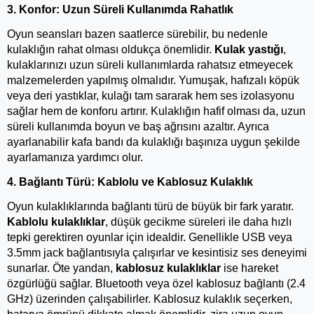
3. Konfor: Uzun Süreli Kullanımda Rahatlık
Oyun seansları bazen saatlerce sürebilir, bu nedenle 
kulaklığın rahat olması oldukça önemlidir. 
Kulak yastığı
, 
kulaklarınızı uzun süreli kullanımlarda rahatsız etmeyecek 
malzemelerden yapılmış olmalıdır. Yumuşak, hafızalı köpük 
veya deri yastıklar, kulağı tam sararak hem ses izolasyonu 
sağlar hem de konforu artırır. Kulaklığın hafif olması da, uzun 
süreli kullanımda boyun ve baş ağrısını azaltır. Ayrıca 
ayarlanabilir kafa bandı da kulaklığı başınıza uygun şekilde 
ayarlamanıza yardımcı olur.
4. Bağlantı Türü: Kablolu ve Kablosuz Kulaklık
Oyun kulaklıklarında bağlantı türü de büyük bir fark yaratır. 
Kablolu kulaklıklar
, düşük gecikme süreleri ile daha hızlı 
tepki gerektiren oyunlar için idealdir. Genellikle USB veya 
3.5mm jack bağlantısıyla çalışırlar ve kesintisiz ses deneyimi 
sunarlar. Öte yandan, 
kablosuz kulaklıklar
 ise hareket 
özgürlüğü sağlar. Bluetooth veya özel kablosuz bağlantı (2.4 
GHz) üzerinden çalışabilirler. Kablosuz kulaklık seçerken, 