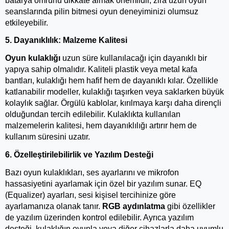
batarya ömrünü dikkate almak önemlidir, zira uzun oyun 
seanslarında pilin bitmesi oyun deneyiminizi olumsuz 
etkileyebilir.
5. Dayanıklılık: Malzeme Kalitesi
Oyun kulaklığı
 uzun süre kullanılacağı için dayanıklı bir 
yapıya sahip olmalıdır. Kaliteli plastik veya metal kafa 
bantları, kulaklığı hem hafif hem de dayanıklı kılar. Özellikle 
katlanabilir modeller, kulaklığı taşırken veya saklarken büyük 
kolaylık sağlar. Örgülü kablolar, kırılmaya karşı daha dirençli 
olduğundan tercih edilebilir. Kulaklıkta kullanılan 
malzemelerin kalitesi, hem dayanıklılığı artırır hem de 
kullanım süresini uzatır.
6. Özelleştirilebilirlik ve Yazılım Desteği
Bazı oyun kulaklıkları, ses ayarlarını ve mikrofon 
hassasiyetini ayarlamak için özel bir yazılım sunar. EQ 
(Equalizer) ayarları, sesi kişisel tercihinize göre 
ayarlamanıza olanak tanır. 
RGB aydınlatma
 gibi özellikler 
de yazılım üzerinden kontrol edilebilir. Ayrıca yazılım 
desteği, kulaklığın oyunla veya diğer cihazlarla daha uyumlu 