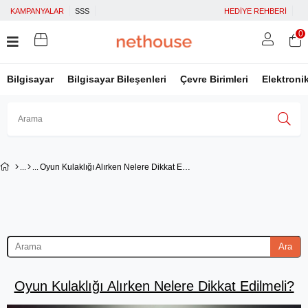
KAMPANYALAR
SSS
HEDİYE REHBERİ
0
Bilgisayar
Bilgisayar Bileşenleri
Çevre Birimleri
Elektroni
Üye Girişi
Üye Ol
Facebook İle Bağlan
Oyun Kulaklığı Alırken Nelere Dikkat Edilmeli?
Google İle Bağlan
Ara
Oyun Kulaklığı Alırken Nelere Dikkat Edilmeli?