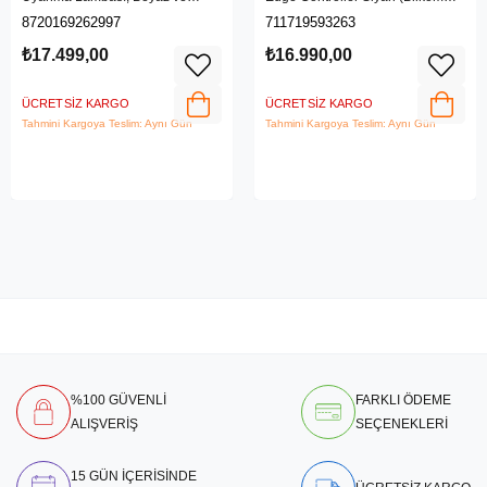
Renkli Işık, Alexa, Apple Home ve
Garantili)
8720169262997
711719593263
Google Assistant Uyumlu, Beyaz
₺17.499,00
₺16.990,00
ÜCRETSIZ KARGO
ÜCRETSIZ KARGO
Tahmini Kargoya Teslim: Aynı Gün
Tahmini Kargoya Teslim: Aynı Gün
%100 GÜVENLİ
FARKLI ÖDEME
ALIŞVERİŞ
SEÇENEKLERİ
15 GÜN İÇERİSİNDE