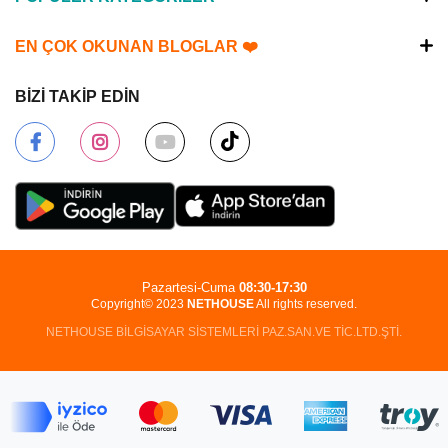
EN ÇOK OKUNAN BLOGLAR ❤️
BİZİ TAKİP EDİN
Pazartesi-Cuma
08:30-17:30
Copyright© 2023
NETHOUSE
All rights reserved.
NETHOUSE BİLGİSAYAR SİSTEMLERİ PAZ.SAN.VE TİC.LTD.ŞTİ.