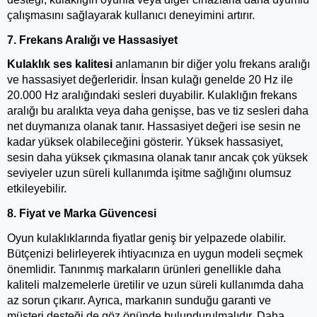
çalışmasını sağlayarak kullanıcı deneyimini artırır.
7. Frekans Aralığı ve Hassasiyet
Kulaklık ses kalitesi
 anlamanın bir diğer yolu frekans aralığı 
ve hassasiyet değerleridir. İnsan kulağı genelde 20 Hz ile 
20.000 Hz aralığındaki sesleri duyabilir. Kulaklığın frekans 
aralığı bu aralıkta veya daha genişse, bas ve tiz sesleri daha 
net duymanıza olanak tanır. Hassasiyet değeri ise sesin ne 
kadar yüksek olabileceğini gösterir. Yüksek hassasiyet, 
sesin daha yüksek çıkmasına olanak tanır ancak çok yüksek 
seviyeler uzun süreli kullanımda işitme sağlığını olumsuz 
etkileyebilir.
8. Fiyat ve Marka Güvencesi
Oyun kulaklıklarında fiyatlar geniş bir yelpazede olabilir. 
Bütçenizi belirleyerek ihtiyacınıza en uygun modeli seçmek 
önemlidir. Tanınmış markaların ürünleri genellikle daha 
kaliteli malzemelerle üretilir ve uzun süreli kullanımda daha 
az sorun çıkarır. Ayrıca, markanın sunduğu garanti ve 
müşteri desteği de göz önünde bulundurulmalıdır. Daha 