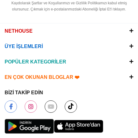
Kaydolarak Şartlar ve Koşullarımızı ve Gizlilik Politikamızı kabul etmiş
olursunuz.
Çıkmak için e-postalarımızdaki Aboneliği İptal Et’i tıklayın.
NETHOUSE
ÜYE İŞLEMLERİ
POPÜLER KATEGORİLER
EN ÇOK OKUNAN BLOGLAR ❤️
BİZİ TAKİP EDİN