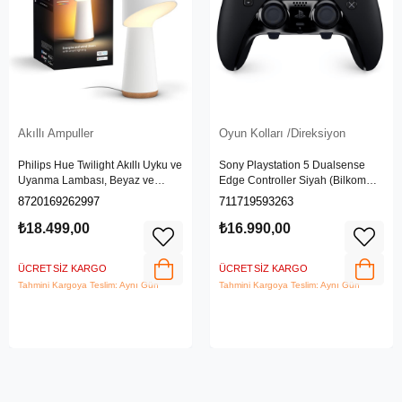
Akıllı Ampuller
Oyun Kolları /Direksiyon
Philips Hue Twilight Akıllı Uyku ve
Sony Playstation 5 Dualsense
Uyanma Lambası, Beyaz ve
Edge Controller Siyah (Bilkom
Renkli Işık, Alexa, Apple Home ve
Garantili)
8720169262997
711719593263
Google Assistant Uyumlu, Beyaz
₺18.499,00
₺16.990,00
ÜCRETSIZ KARGO
ÜCRETSIZ KARGO
Tahmini Kargoya Teslim: Aynı Gün
Tahmini Kargoya Teslim: Aynı Gün