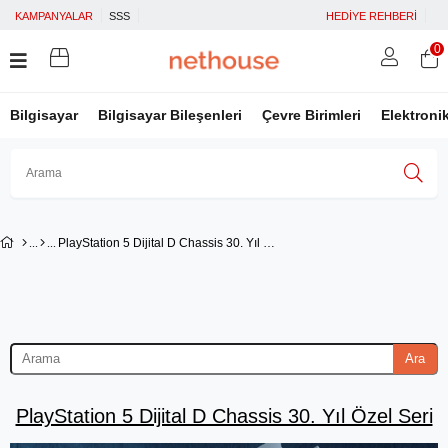
KAMPANYALAR
SSS
HEDİYE REHBERİ
0
Bilgisayar
Bilgisayar Bileşenleri
Çevre Birimleri
Elektroni
Üye Girişi
Üye Ol
Facebook İle Bağlan
PlayStation 5 Dijital D Chassis 30. Yıl Özel Seri
Google İle Bağlan
Ara
PlayStation 5 Dijital D Chassis 30. Yıl Özel Seri