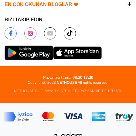
EN ÇOK OKUNAN BLOGLAR ❤️
BİZİ TAKİP EDİN
Pazartesi-Cuma
08:30-17:30
Copyright© 2023
NETHOUSE
All rights reserved.
NETHOUSE BİLGİSAYAR SİSTEMLERİ PAZ.SAN.VE TİC.LTD.ŞTİ.