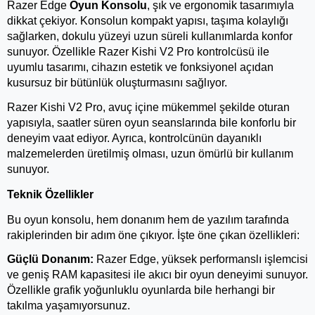
Razer Edge
 Oyun Konsolu
, şık ve ergonomik tasarımıyla 
dikkat çekiyor. Konsolun kompakt yapısı, taşıma kolaylığı 
sağlarken, dokulu yüzeyi uzun süreli kullanımlarda konfor 
sunuyor. Özellikle Razer Kishi V2 Pro kontrolcüsü ile 
uyumlu tasarımı, cihazın estetik ve fonksiyonel açıdan 
kusursuz bir bütünlük oluşturmasını sağlıyor.
Razer Kishi V2 Pro, avuç içine mükemmel şekilde oturan 
yapısıyla, saatler süren oyun seanslarında bile konforlu bir 
deneyim vaat ediyor. Ayrıca, kontrolcünün dayanıklı 
malzemelerden üretilmiş olması, uzun ömürlü bir kullanım 
sunuyor.
Teknik Özellikler
Bu oyun konsolu, hem donanım hem de yazılım tarafında 
rakiplerinden bir adım öne çıkıyor. İşte öne çıkan özellikleri:
Güçlü Donanım:
 Razer Edge, yüksek performanslı işlemcisi 
ve geniş RAM kapasitesi ile akıcı bir oyun deneyimi sunuyor. 
Özellikle grafik yoğunluklu oyunlarda bile herhangi bir 
takılma yaşamıyorsunuz.