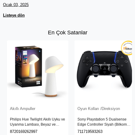
Ocak 03, 2025
Listeye dön
En Çok Satanlar
Akıllı Ampuller
Oyun Kolları /Direksiyon
Philips Hue Twilight Akıllı Uyku ve
Sony Playstation 5 Dualsense
Uyanma Lambası, Beyaz ve
Edge Controller Siyah (Bilkom
Renkli Işık, Alexa, Apple Home ve
Garantili)
8720169262997
711719593263
Google Assistant Uyumlu, Beyaz