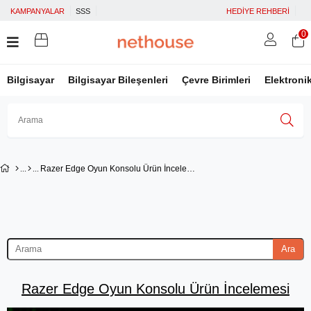
KAMPANYALAR
SSS
HEDİYE REHBERİ
0
Bilgisayar
Bilgisayar Bileşenleri
Çevre Birimleri
Elektroni
Üye Girişi
Üye Ol
Facebook İle Bağlan
Razer Edge Oyun Konsolu Ürün İncelemesi
Google İle Bağlan
Ara
Razer Edge Oyun Konsolu Ürün İncelemesi