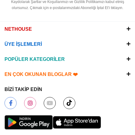
Kaydolarak Şartlar ve Koşullarımızı ve Gizlilik Politikamızı kabul etmiş
olursunuz.
Çıkmak için e-postalarımızdaki Aboneliği İptal Et’i tıklayın.
NETHOUSE
ÜYE İŞLEMLERİ
POPÜLER KATEGORİLER
EN ÇOK OKUNAN BLOGLAR ❤️
BİZİ TAKİP EDİN