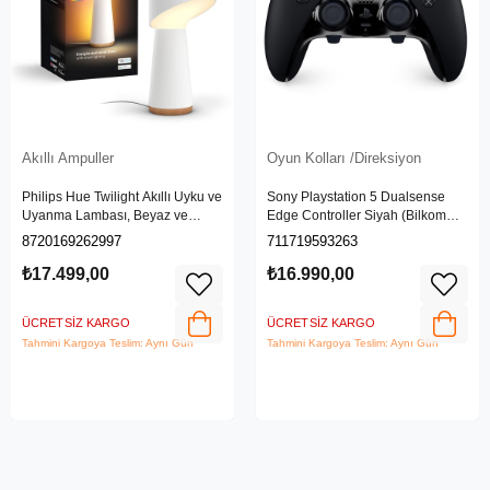
Akıllı Ampuller
Oyun Kolları /Direksiyon
Philips Hue Twilight Akıllı Uyku ve
Sony Playstation 5 Dualsense
Uyanma Lambası, Beyaz ve
Edge Controller Siyah (Bilkom
Renkli Işık, Alexa, Apple Home ve
Garantili)
8720169262997
711719593263
Google Assistant Uyumlu, Beyaz
₺17.499,00
₺16.990,00
ÜCRETSIZ KARGO
ÜCRETSIZ KARGO
Tahmini Kargoya Teslim: Aynı Gün
Tahmini Kargoya Teslim: Aynı Gün