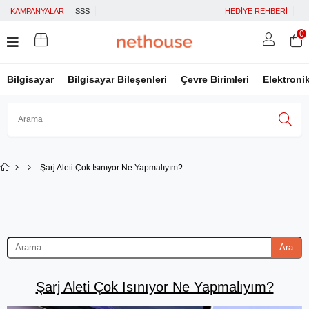
KAMPANYALAR
SSS
HEDİYE REHBERİ
0
Bilgisayar
Bilgisayar Bileşenleri
Çevre Birimleri
Elektroni
Üye Girişi
Üye Ol
Facebook İle Bağlan
Şarj Aleti Çok Isınıyor Ne Yapmalıyım?
Google İle Bağlan
Ara
Şarj Aleti Çok Isınıyor Ne Yapmalıyım?