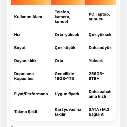
Telefon,
PC, laptop,
Kullanım Alanı
kamera,
sunucu
konsol
Hız
Orta-yüksek
Çok yüksek
Boyut
Çok küçük
Daha büyük
Dayanıklılık
Orta
Yüksek
Depolama
Genellikle
256GB–
Kapasitesi
16GB–1TB
8TB+
Daha pahalı
Fiyat/Performans
Uygun fiyatlı
ama hızlı
Kart yuvasına
SATA / M.2
Takma Şekli
takılır
bağlantı