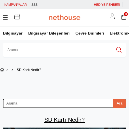
KAMPANYALAR
SSS
HEDİYE REHBERİ
0
Bilgisayar
Bilgisayar Bileşenleri
Çevre Birimleri
Elektroni
Üye Girişi
Üye Ol
Facebook İle Bağlan
SD Kartı Nedir?
Google İle Bağlan
Ara
SD Kartı Nedir?