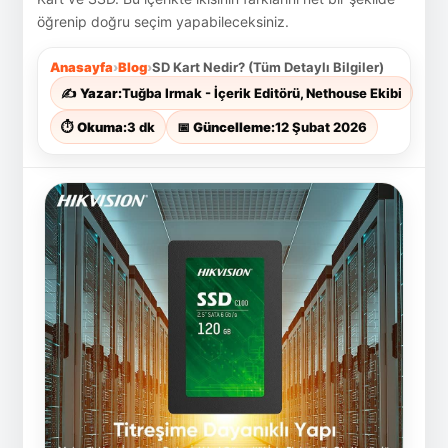
öğrenip doğru seçim yapabileceksiniz.
Anasayfa
›
Blog
›
SD Kart Nedir? (Tüm Detaylı Bilgiler)
✍️ Yazar:
Tuğba Irmak - İçerik Editörü, Nethouse Ekibi
⏱ Okuma:
3 dk
📅 Güncelleme:
12 Şubat 2026