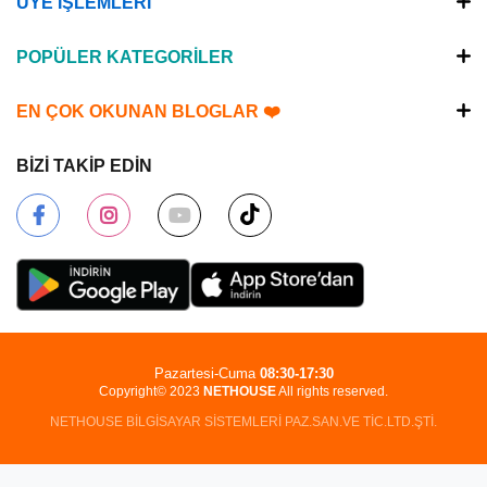
ÜYE İŞLEMLERİ
POPÜLER KATEGORİLER
EN ÇOK OKUNAN BLOGLAR ❤️
BİZİ TAKİP EDİN
Pazartesi-Cuma
08:30-17:30
Copyright© 2023
NETHOUSE
All rights reserved.
NETHOUSE BİLGİSAYAR SİSTEMLERİ PAZ.SAN.VE TİC.LTD.ŞTİ.