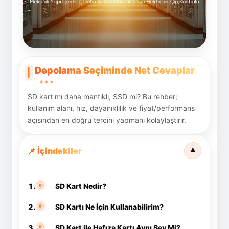
Depolama Seçiminde Net Cevaplar
✦
✦
✦
SD kart mı daha mantıklı, SSD mi? Bu rehber;
kullanım alanı, hız, dayanıklılık ve fiyat/performans
açısından en doğru tercihi yapmanı kolaylaştırır.
📌 İçindekiler
▾
SD Kart Nedir?
SD Kartı Ne İçin Kullanabilirim?
SD Kart ile Hafıza Kartı Aynı Şey Mi?