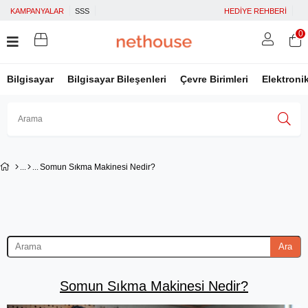
KAMPANYALAR
SSS
HEDİYE REHBERİ
0
Bilgisayar
Bilgisayar Bileşenleri
Çevre Birimleri
Elektroni
Üye Girişi
Üye Ol
Facebook İle Bağlan
Somun Sıkma Makinesi Nedir?
Google İle Bağlan
Ara
Somun Sıkma Makinesi Nedir?