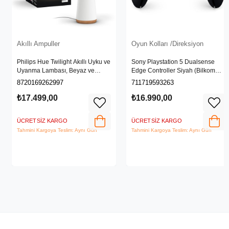
Akıllı Ampuller
Oyun Kolları /Direksiyon
Philips Hue Twilight Akıllı Uyku ve
Sony Playstation 5 Dualsense
Uyanma Lambası, Beyaz ve
Edge Controller Siyah (Bilkom
Renkli Işık, Alexa, Apple Home ve
Garantili)
8720169262997
711719593263
Google Assistant Uyumlu, Beyaz
₺17.499,00
₺16.990,00
ÜCRETSIZ KARGO
ÜCRETSIZ KARGO
Tahmini Kargoya Teslim: Aynı Gün
Tahmini Kargoya Teslim: Aynı Gün