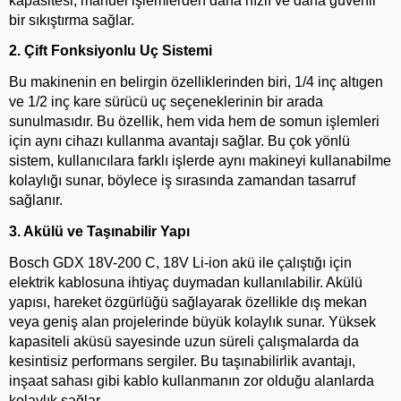
kapasitesi, manuel işlemlerden daha hızlı ve daha güvenli 
bir sıkıştırma sağlar.
2. Çift Fonksiyonlu Uç Sistemi
Bu makinenin en belirgin özelliklerinden biri, 1/4 inç altıgen 
ve 1/2 inç kare sürücü uç seçeneklerinin bir arada 
sunulmasıdır. Bu özellik, hem vida hem de somun işlemleri 
için aynı cihazı kullanma avantajı sağlar. Bu çok yönlü 
sistem, kullanıcılara farklı işlerde aynı makineyi kullanabilme 
kolaylığı sunar, böylece iş sırasında zamandan tasarruf 
sağlanır.
3. Akülü ve Taşınabilir Yapı
Bosch GDX 18V-200 C, 18V Li-ion akü ile çalıştığı için 
elektrik kablosuna ihtiyaç duymadan kullanılabilir. Akülü 
yapısı, hareket özgürlüğü sağlayarak özellikle dış mekan 
veya geniş alan projelerinde büyük kolaylık sunar. Yüksek 
kapasiteli aküsü sayesinde uzun süreli çalışmalarda da 
kesintisiz performans sergiler. Bu taşınabilirlik avantajı, 
inşaat sahası gibi kablo kullanmanın zor olduğu alanlarda 
kolaylık sağlar.