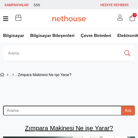
KAMPANYALAR
SSS
HEDİYE REHBERİ
0
Bilgisayar
Bilgisayar Bileşenleri
Çevre Birimleri
Elektroni
Üye Girişi
Üye Ol
Facebook İle Bağlan
Zımpara Makinesi Ne işe Yarar?
Google İle Bağlan
Ara
Zımpara Makinesi Ne işe Yarar?