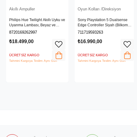
Akıllı Ampuller
Oyun Kolları /Direksiyon
Philips Hue Twilight Akıllı Uyku ve
Sony Playstation 5 Dualsense
Uyanma Lambası, Beyaz ve
Edge Controller Siyah (Bilkom
Renkli Işık, Alexa, Apple Home ve
Garantili)
8720169262997
711719593263
Google Assistant Uyumlu, Beyaz
₺18.499,00
₺16.990,00
ÜCRETSIZ KARGO
ÜCRETSIZ KARGO
Tahmini Kargoya Teslim: Aynı Gün
Tahmini Kargoya Teslim: Aynı Gün