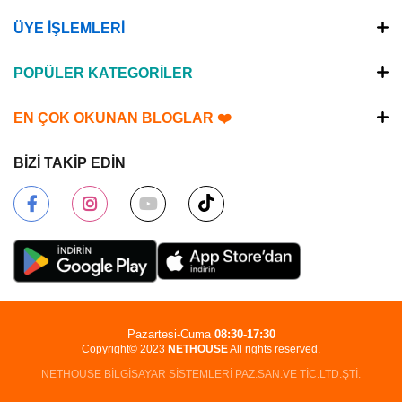
ÜYE İŞLEMLERİ
POPÜLER KATEGORİLER
EN ÇOK OKUNAN BLOGLAR ❤️
BİZİ TAKİP EDİN
Pazartesi-Cuma
08:30-17:30
Copyright© 2023
NETHOUSE
All rights reserved.
NETHOUSE BİLGİSAYAR SİSTEMLERİ PAZ.SAN.VE TİC.LTD.ŞTİ.