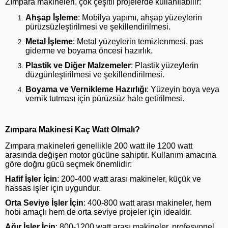
Zımpara makineleri, çok çeşitli projelerde kullanılabilir:
Ahşap İşleme
: Mobilya yapımı, ahşap yüzeylerin
pürüzsüzleştirilmesi ve şekillendirilmesi.
Metal İşleme
: Metal yüzeylerin temizlenmesi, pas
giderme ve boyama öncesi hazırlık.
Plastik ve Diğer Malzemeler
: Plastik yüzeylerin
düzgünleştirilmesi ve şekillendirilmesi.
Boyama ve Vernikleme Hazırlığı
: Yüzeyin boya veya
vernik tutması için pürüzsüz hale getirilmesi.
Zımpara Makinesi Kaç Watt Olmalı?
Zımpara makineleri genellikle 200 watt ile 1200 watt
arasında değişen motor gücüne sahiptir. Kullanım amacına
göre doğru gücü seçmek önemlidir:
Hafif İşler İçin
: 200-400 watt arası makineler, küçük ve
hassas işler için uygundur.
Orta Seviye İşler İçin
: 400-800 watt arası makineler, hem
hobi amaçlı hem de orta seviye projeler için idealdir.
Ağır İşler İçin
: 800-1200 watt arası makineler, profesyonel