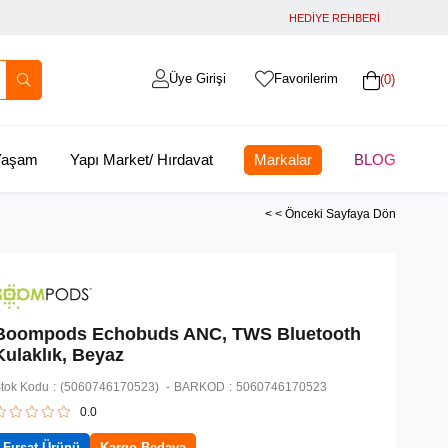
HEDİYE REHBERİ
Üye Girişi
Favorilerim
0
 Yaşam
Yapı Market/ Hırdavat
Markalar
BLOG
< < Önceki Sayfaya Dön
Boompods Echobuds ANC, TWS Bluetooth
Kulaklık, Beyaz
tok Kodu
(5060746170523)
BARKOD
:
5060746170523
0.0
Fırsat Ürünü
Kargo Bedava