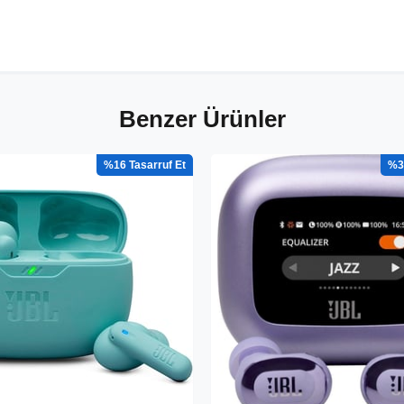
Benzer Ürünler
%16
%3