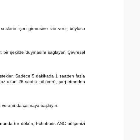
eslerin içeri girmesine izin verir, böylece
net bir şekilde duymasını sağlayan Çevresel
destekler. Sadece 5 dakikada 1 saatten fazla
ılmaz uzun 26 saatlik pil ömrü, şarj etmeden
ın ve anında çalmaya başlayın.
alonunda ter dökün, Echobuds ANC bütçenizi