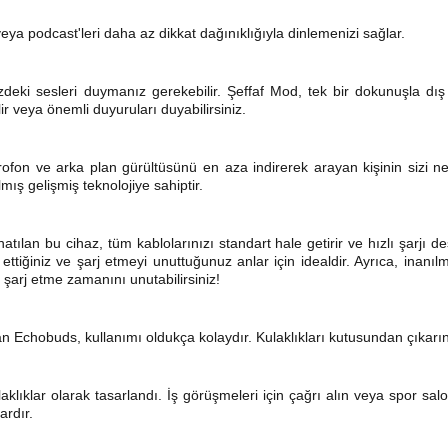
ya podcast'leri daha az dikkat dağınıklığıyla dinlemenizi sağlar.
deki sesleri duymanız gerekebilir. Şeffaf Mod, tek bir dokunuşla dış s
 veya önemli duyuruları duyabilirsiniz.
ikrofon ve arka plan gürültüsünü en aza indirerek arayan kişinin sizi 
ış gelişmiş teknolojiye sahiptir.
tılan bu cihaz, tüm kablolarınızı standart hale getirir ve hızlı şarjı 
ettiğiniz ve şarj etmeyi unuttuğunuz anlar için idealdir. Ayrıca, inan
 şarj etme zamanını unutabilirsiniz!
lan Echobuds, kullanımı oldukça kolaydır. Kulaklıkları kutusundan çıkar
klıklar olarak tasarlandı. İş görüşmeleri için çağrı alın veya spor s
ardır.