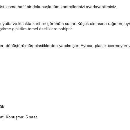
 kısma hafif bir dokunuşla tüm kontrollerinizi ayarlayabilirsiniz.
utta ve kulakta zarif bir görünüm sunar. Küçük olmasına rağmen, oynat
tirme gibi tüm temel özelliklere sahiptir.
ri dönüştürülmüş plastiklerden yapılmıştır. Ayrıca, plastik içermeyen
şük
at, Konuşma: 5 saat.