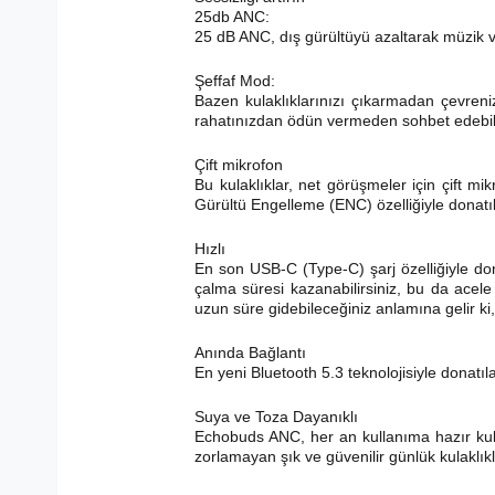
25db ANC:
25 dB ANC, dış gürültüyü azaltarak müzik ve
Şeffaf Mod:
Bazen kulaklıklarınızı çıkarmadan çevreniz
rahatınızdan ödün vermeden sohbet edebilir
Çift mikrofon
Bu kulaklıklar, net görüşmeler için çift m
Gürültü Engelleme (ENC) özelliğiyle donatılm
Hızlı
En son USB-C (Type-C) şarj özelliğiyle dona
çalma süresi kazanabilirsiniz, bu da acele 
uzun süre gidebileceğiniz anlamına gelir ki,
Anında Bağlantı
En yeni Bluetooth 5.3 teknolojisiyle donatı
Suya ve Toza Dayanıklı
Echobuds ANC, her an kullanıma hazır kula
zorlamayan şık ve güvenilir günlük kulaklıkl