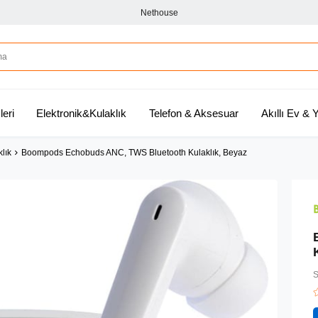
Nethouse
leri
Elektronik&Kulaklık
Telefon & Aksesuar
Akıllı Ev &
klık
Boompods Echobuds ANC, TWS Bluetooth Kulaklık, Beyaz
S