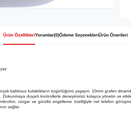
Ürün Özellikleri
Yorumlar
(0)
Ödeme Seçenekleri
Ürün Önerileri
eyaz
gerçek kablosuz kulaklıkların özgürlüğünü yaşayın. 10mm grafen dinamik 
n. Dokunmaya duyarlı kontrollerle deneyiminizi kolayca yönetin ve etkile
ft mikrofon, rüzgar ve gürültü engelleme özelliğiyle net telefon görüşm
ızı sağlar.