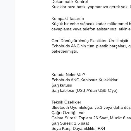
Dokunmatik Kontrol
Kulaklarınıza baskı yapmanıza gerek yok, üst
Kompakt Tasarım
Küçük bir cebe sığacak kadar mükemmel boy
cevaplama veya telefon asistanınızı etkinleş
Geri Dönüştürülmüş Plastikten Üretilmiştir
Echobuds ANC'nin tüm plastik parçaları, ge
paketlenmiştir.
Kutuda Neler Var?
Echobuds ANC Kablosuz Kulaklıklar
Şarj kutusu
Şarj kablosu (USB-A'dan USB-C'ye)
Teknik Özellikler
Bluetooth Uyumluluğu: v5.3 veya daha dü
Çağrı Özelliği: Var
Çalma Süresi: Toplam 26 Saat, Müzik: 6 sa
Şarj Süresi: 1,5 saat
Suya Karşı Dayanıklılık: IPX4