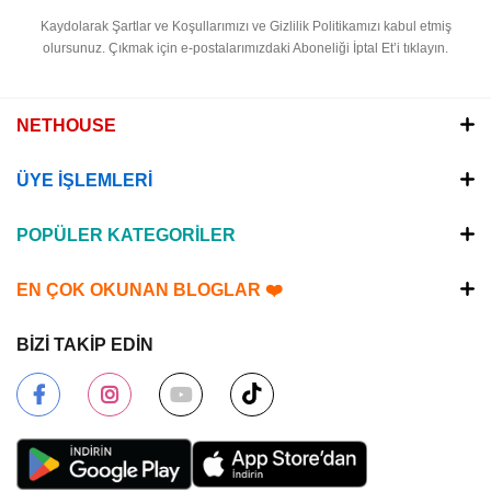
Kaydolarak Şartlar ve Koşullarımızı ve Gizlilik Politikamızı kabul etmiş
olursunuz.
Çıkmak için e-postalarımızdaki Aboneliği İptal Et’i tıklayın.
NETHOUSE
ÜYE İŞLEMLERİ
POPÜLER KATEGORİLER
EN ÇOK OKUNAN BLOGLAR ❤️
BİZİ TAKİP EDİN