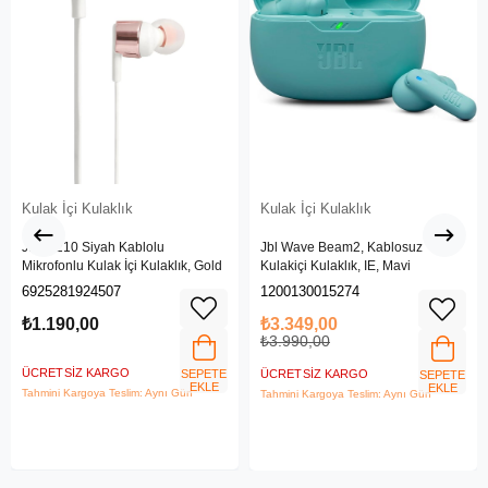
Kulak İçi Kulaklık
Kulak İçi Kulaklık
JBL T210 Siyah Kablolu
Jbl Wave Beam2, Kablosuz
Mikrofonlu Kulak İçi Kulaklık, Gold
Kulakiçi Kulaklık, IE, Mavi
6925281924507
1200130015274
₺1.190,00
₺3.349,00
₺3.990,00
ÜCRETSIZ KARGO
SEPETE
ÜCRETSIZ KARGO
SEPETE
EKLE
EKLE
Tahmini Kargoya Teslim: Aynı Gün
Tahmini Kargoya Teslim: Aynı Gün