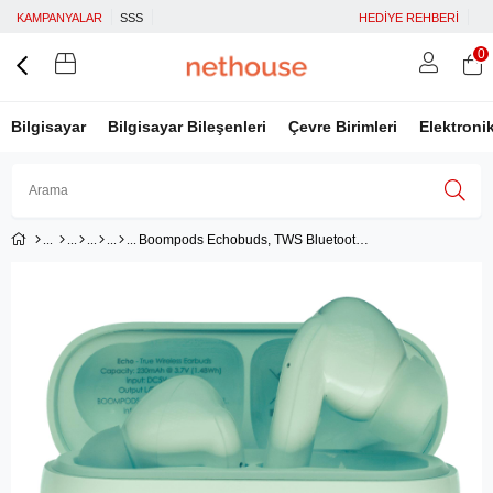
KAMPANYALAR
SSS
HEDİYE REHBERİ
0
Bilgisayar
Bilgisayar Bileşenleri
Çevre Birimleri
Elektroni
Boompods Echobuds, TWS Bluetooth Kulaklık, Mint Yeşili
Üye Girişi
Üye Ol
Facebook İle Bağlan
Google İle Bağlan