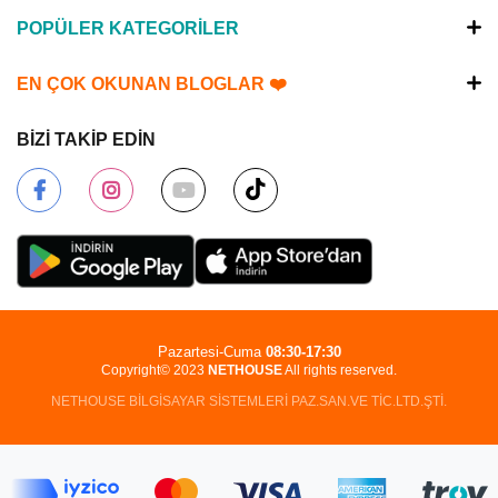
POPÜLER KATEGORİLER
EN ÇOK OKUNAN BLOGLAR ❤️
BİZİ TAKİP EDİN
Pazartesi-Cuma
08:30-17:30
Copyright© 2023
NETHOUSE
All rights reserved.
NETHOUSE BİLGİSAYAR SİSTEMLERİ PAZ.SAN.VE TİC.LTD.ŞTİ.