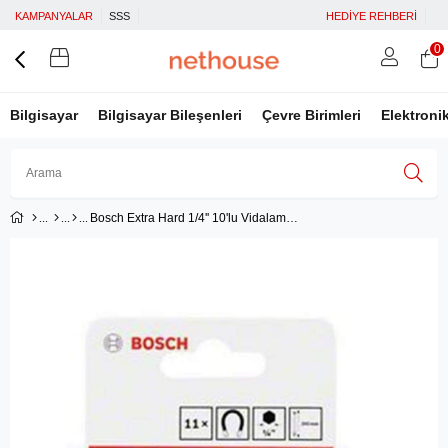
KAMPANYALAR
SSS
HEDİYE REHBERİ
0
Bilgisayar
Bilgisayar Bileşenleri
Çevre Birimleri
Elektroni
Bosch Extra Hard 1/4'' 10'lu Vidalama Ucu Seti
Üye Girişi
Üye Ol
Facebook İle Bağlan
Google İle Bağlan