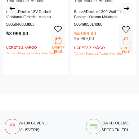
Yapı Market/ Hırdavat
Yapı Market/ Hırdavat
Black&Decker 18V Darbeli
Black&Decker 1300 Watt 110 Bar
Vidalama Elektrikli Matkap -
Basınçlı Yıkama Makinesi -
BDCHD18SC1K-QW
(BEPW1300L-QS)
5035048833803
5054905314088
₺3.999,00
₺4.999,00
₺5.999,00
ÜCRETSIZ KARGO
SEPETE
ÜCRETSIZ KARGO
SEPETE
EKLE
EKLE
Tahmini Kargoya Teslim: Aynı Gün
Tahmini Kargoya Teslim: Aynı Gün
%100 GÜVENLİ
FARKLI ÖDEME
ALIŞVERİŞ
SEÇENEKLERİ