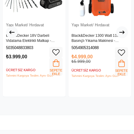
Yapı Market/ Hırdavat
Yapı Market/ Hırdavat
Black&Decker 18V Darbeli
Black&Decker 1300 Watt 110 Bar
Vidalama Elektrikli Matkap -
Basınçlı Yıkama Makinesi -
BDCHD18SC1K-QW
(BEPW1300L-QS)
5035048833803
5054905314088
₺3.999,00
₺4.999,00
₺5.999,00
ÜCRETSIZ KARGO
SEPETE
ÜCRETSIZ KARGO
SEPETE
EKLE
EKLE
Tahmini Kargoya Teslim: Aynı Gün
Tahmini Kargoya Teslim: Aynı Gün