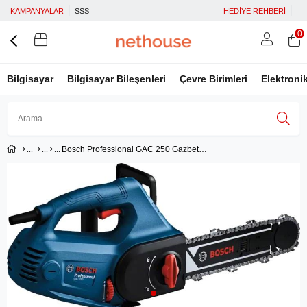
KAMPANYALAR
SSS
HEDİYE REHBERİ
0
Bilgisayar
Bilgisayar Bileşenleri
Çevre Birimleri
Elektroni
Bosch Professional GAC 250 Gazbeton Kesme Makinesi
Üye Girişi
Üye Ol
Facebook İle Bağlan
Google İle Bağlan