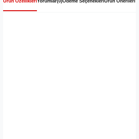
Ürün Özellikleri
Yorumlar
(0)
Ödeme Seçenekleri
Ürün Önerileri