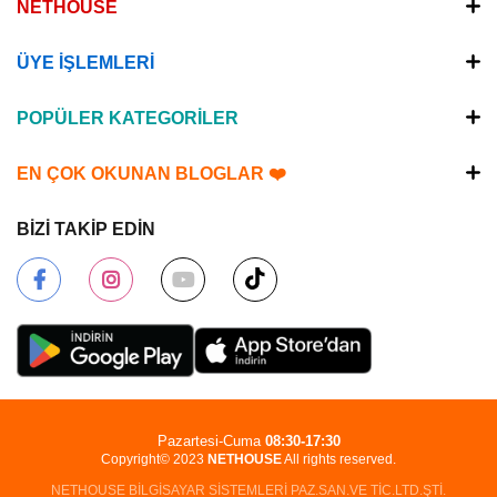
NETHOUSE
ÜYE İŞLEMLERİ
POPÜLER KATEGORİLER
EN ÇOK OKUNAN BLOGLAR ❤️
BİZİ TAKİP EDİN
Pazartesi-Cuma
08:30-17:30
Copyright© 2023
NETHOUSE
All rights reserved.
NETHOUSE BİLGİSAYAR SİSTEMLERİ PAZ.SAN.VE TİC.LTD.ŞTİ.