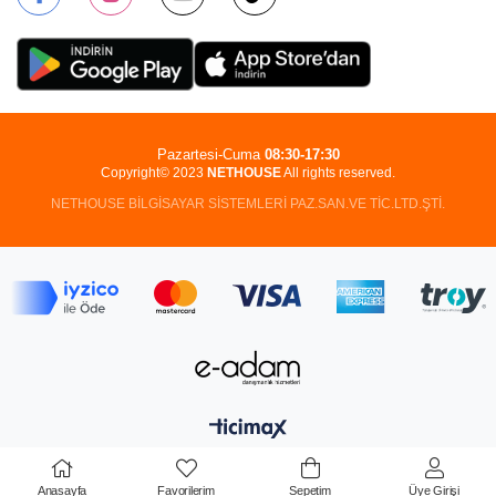
Pazartesi-Cuma
08:30-17:30
Copyright© 2023
NETHOUSE
All rights reserved.
NETHOUSE BİLGİSAYAR SİSTEMLERİ PAZ.SAN.VE TİC.LTD.ŞTİ.
Anasayfa
Favorilerim
Sepetim
Üye Girişi