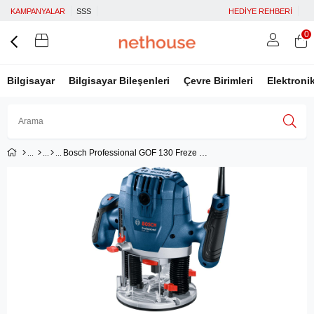
KAMPANYALAR
SSS
HEDİYE REHBERİ
0
Bilgisayar
Bilgisayar Bileşenleri
Çevre Birimleri
Elektroni
Bosch Professional GOF 130 Freze Makinesi
Üye Girişi
Üye Ol
Facebook İle Bağlan
Google İle Bağlan