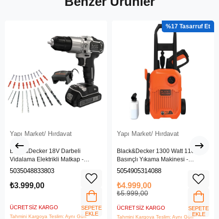
Benzer Ürünler
%17
Yapı Market/ Hırdavat
Yapı Market/ Hırdavat
Black&Decker 18V Darbeli
Black&Decker 1300 Watt 110 Bar
Vidalama Elektrikli Matkap -
Basınçlı Yıkama Makinesi -
BDCHD18SC1K-QW
(BEPW1300L-QS)
5035048833803
5054905314088
₺3.999,00
₺4.999,00
₺5.999,00
ÜCRETSIZ KARGO
SEPETE
ÜCRETSIZ KARGO
SEPETE
EKLE
EKLE
Tahmini Kargoya Teslim: Aynı Gün
Tahmini Kargoya Teslim: Aynı Gün