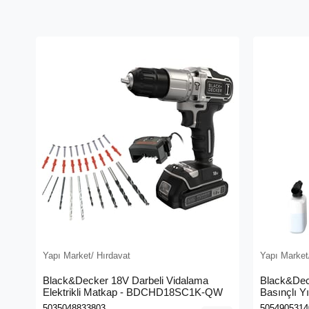
Yapı Market/ Hırdavat
Yapı Market
Black&Decker 18V Darbeli Vidalama
Black&Dec
Elektrikli Matkap - BDCHD18SC1K-QW
Basınçlı Y
(BEPW130
5035048833803
5054905314