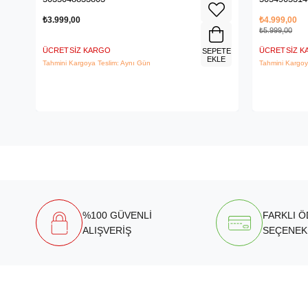
₺3.999,00
₺4.999,00
₺5.999,00
ÜCRETSIZ KARGO
ÜCRETSIZ 
SEPETE
EKLE
Tahmini Kargoya Teslim: Aynı Gün
Tahmini Kargoy
%100 GÜVENLİ
FARKLI 
ALIŞVERİŞ
SEÇENEK