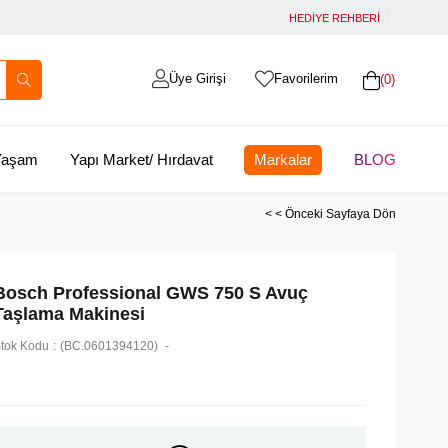
HEDİYE REHBERİ
Üye Girişi
Favorilerim
0
 Yaşam
Yapı Market/ Hırdavat
Markalar
BLOG
< < Önceki Sayfaya Dön
Bosch Professional GWS 750 S Avuç
Taşlama Makinesi
tok Kodu
(BC.0601394120)