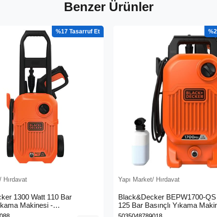
Benzer Ürünler
%17
%2
/ Hırdavat
Yapı Market/ Hırdavat
ker 1300 Watt 110 Bar
Black&Decker BEPW1700-QS 
ıkama Makinesi -
125 Bar Basınçlı Yıkama Maki
0L-QS)
088
5035048789018