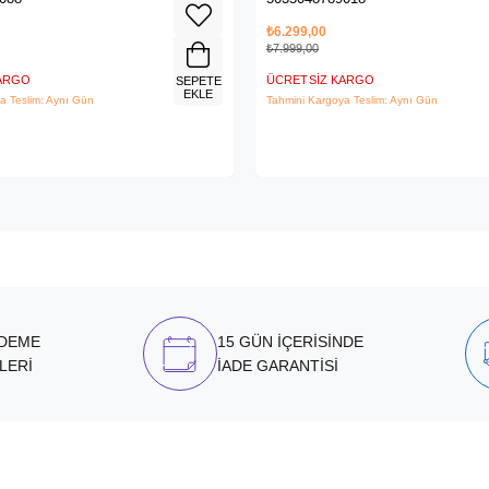
₺6.299,00
₺7.999,00
KARGO
ÜCRETSIZ KARGO
SEPETE
EKLE
a Teslim: Aynı Gün
Tahmini Kargoya Teslim: Aynı Gün
ÖDEME
15 GÜN İÇERİSİNDE
LERİ
İADE GARANTİSİ