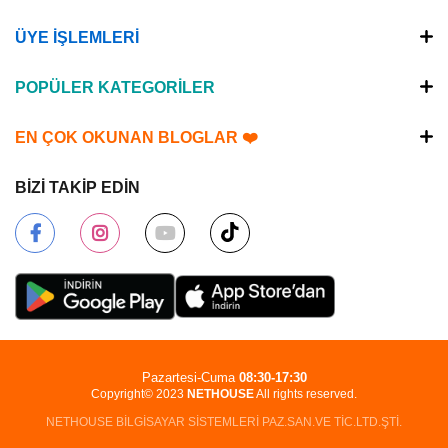
ÜYE İŞLEMLERİ
POPÜLER KATEGORİLER
EN ÇOK OKUNAN BLOGLAR ❤️
BİZİ TAKİP EDİN
Pazartesi-Cuma
08:30-17:30
Copyright© 2023
NETHOUSE
All rights reserved.
NETHOUSE BİLGİSAYAR SİSTEMLERİ PAZ.SAN.VE TİC.LTD.ŞTİ.