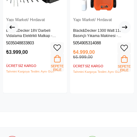
Yapı Market/ Hırdavat
Yapı Market/ Hırdavat
Black&Decker 18V Darbeli
Black&Decker 1300 Watt 110 Bar
Vidalama Elektrikli Matkap -
Basınçlı Yıkama Makinesi -
BDCHD18SC1K-QW
(BEPW1300L-QS)
5035048833803
5054905314088
₺3.999,00
₺4.999,00
₺5.999,00
ÜCRETSIZ KARGO
SEPETE
ÜCRETSIZ KARGO
SEPETE
EKLE
EKLE
Tahmini Kargoya Teslim: Aynı Gün
Tahmini Kargoya Teslim: Aynı Gün