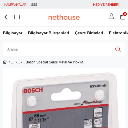
KAMPANYALAR
SSS
HEDİYE REHBERİ
0
Bilgisayar
Bilgisayar Bileşenleri
Çevre Birimleri
Elektroni
Bosch Special Serisi Metal Ve Inox Malzemeler için Delik Açma Testeresi 68 mm
Üye Girişi
Üye Ol
Facebook İle Bağlan
Google İle Bağlan