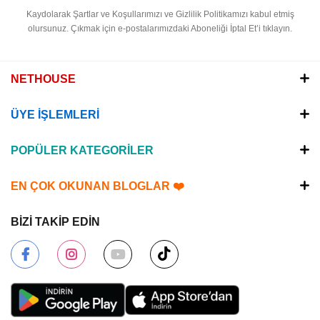
Kaydolarak Şartlar ve Koşullarımızı ve Gizlilik Politikamızı kabul etmiş
olursunuz.
Çıkmak için e-postalarımızdaki Aboneliği İptal Et’i tıklayın.
NETHOUSE
ÜYE İŞLEMLERİ
POPÜLER KATEGORİLER
EN ÇOK OKUNAN BLOGLAR ❤️
BİZİ TAKİP EDİN