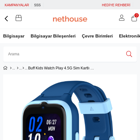
KAMPANYALAR
SSS
HEDİYE REHBERİ
0
Bilgisayar
Bilgisayar Bileşenleri
Çevre Birimleri
Elektroni
Buff Kids Watch Play 4.5G Sim Kartlı GPS Konum Takibi Görüntülü Görüşme IP68 Akıllı Çocuk Saati - Mavi
Üye Girişi
Üye Ol
Facebook İle Bağlan
Google İle Bağlan