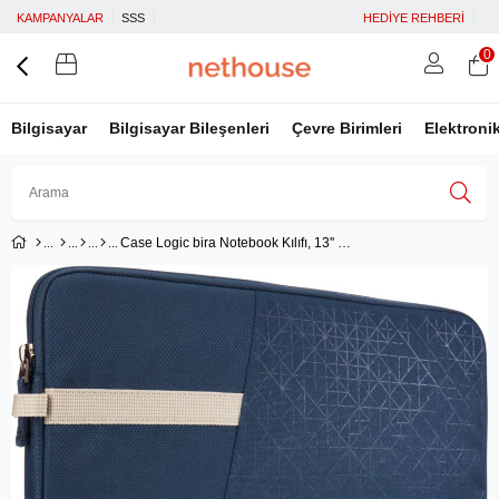
KAMPANYALAR
SSS
HEDİYE REHBERİ
0
Bilgisayar
Bilgisayar Bileşenleri
Çevre Birimleri
Elektroni
Case Logic bira Notebook Kılıfı, 13'' Dress Blue
Üye Girişi
Üye Ol
Facebook İle Bağlan
Google İle Bağlan