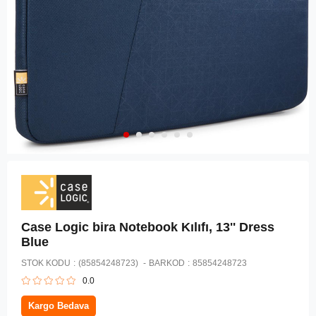
Case Logic bira Notebook Kılıfı, 13'' Dress
Blue
STOK KODU
(85854248723)
BARKOD
:
85854248723
0.0
Kargo Bedava