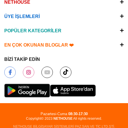
NETHOUSE
ÜYE İŞLEMLERİ
POPÜLER KATEGORİLER
EN ÇOK OKUNAN BLOGLAR ❤️
BİZİ TAKİP EDİN
Pazartesi-Cuma
08:30-17:30
Copyright© 2023
NETHOUSE
All rights reserved.
NETHOUSE BİLGİSAYAR SİSTEMLERİ PAZ.SAN.VE TİC.LTD.ŞTİ.