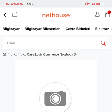
KAMPANYALAR
SSS
HEDİYE REHBERİ
0
Bilgisayar
Bilgisayar Bileşenleri
Çevre Birimleri
Elektroni
Case Logic Commence Notebook Sırt Çantası 24LNavy Blue
Üye Girişi
Üye Ol
Facebook İle Bağlan
Google İle Bağlan