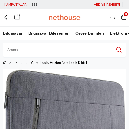
KAMPANYALAR
SSS
HEDİYE REHBERİ
0
Bilgisayar
Bilgisayar Bileşenleri
Çevre Birimleri
Elektroni
Case Logic Huxton Notebook Kılıfı 15.6'' - Graphite
Üye Girişi
Üye Ol
Facebook İle Bağlan
Google İle Bağlan