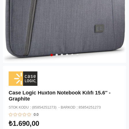
Case Logic Huxton Notebook Kılıfı 15.6'' -
Graphite
STOK KODU
(85854251273)
BARKOD
:
85854251273
0.0
₺1.690,00