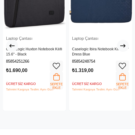
Laptop Çantası
Laptop Çantası
Case Logic Huxton Notebook Kılıfı
Caselogic Ibira Notebook Kılıfı, 14"
15.6'' - Black
Dress Blue
85854251266
85854248754
₺1.690,00
₺1.319,00
ÜCRETSIZ KARGO
ÜCRETSIZ KARGO
SEPETE
SEPETE
EKLE
EKLE
Tahmini Kargoya Teslim: Aynı Gün
Tahmini Kargoya Teslim: Aynı Gün