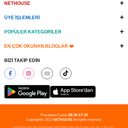
NETHOUSE
ÜYE İŞLEMLERİ
POPÜLER KATEGORİLER
EN ÇOK OKUNAN BLOGLAR ❤️
BİZİ TAKİP EDİN
Pazartesi-Cuma
08:30-17:30
Copyright© 2023
NETHOUSE
All rights reserved.
NETHOUSE BİLGİSAYAR SİSTEMLERİ PAZ.SAN.VE TİC.LTD.ŞTİ.