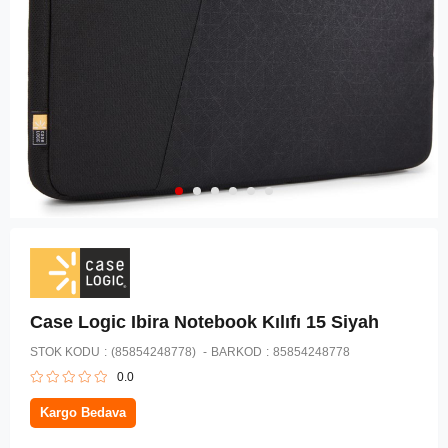
Case Logic Ibira Notebook Kılıfı 15 Siyah
STOK KODU
(85854248778)
BARKOD
:
85854248778
0.0
Kargo Bedava