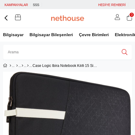
KAMPANYALAR
SSS
HEDİYE REHBERİ
0
Bilgisayar
Bilgisayar Bileşenleri
Çevre Birimleri
Elektroni
Case Logic Ibira Notebook Kılıfı 15 Siyah
Üye Girişi
Üye Ol
Facebook İle Bağlan
Google İle Bağlan