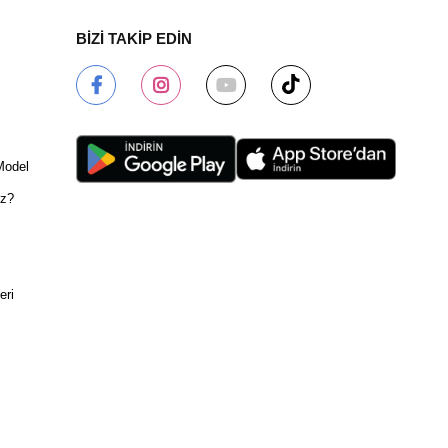
BİZİ TAKİP EDİN
Model
ız?
eri