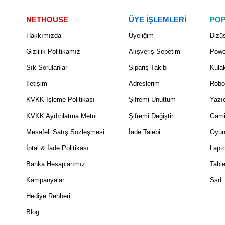
NETHOUSE
ÜYE İŞLEMLERİ
POP
Hakkımızda
Üyeliğim
Dizüs
Gizlilik Politikamız
Alışveriş Sepetim
Powe
Sık Sorulanlar
Sipariş Takibi
Kulak
İletişim
Adreslerim
Robo
KVKK İşleme Politikası
Şifremi Unuttum
Yazıc
KVKK Aydınlatma Metni
Şifremi Değiştir
Gami
Mesafeli Satış Sözleşmesi
İade Talebi
Oyun
İptal & İade Politikası
Lapt
Banka Hesaplarımız
Table
Kampanyalar
Ssd
Hediye Rehberi
Blog