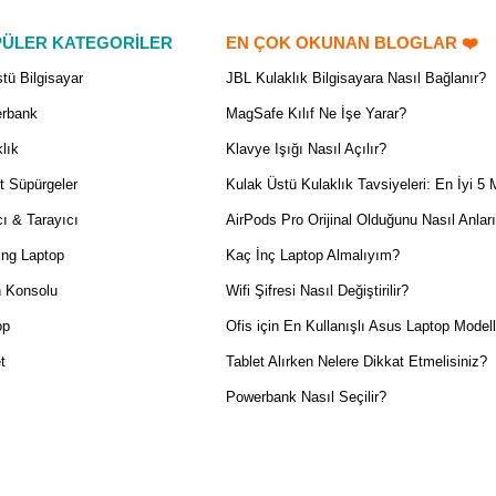
ÜLER KATEGORİLER
EN ÇOK OKUNAN BLOGLAR ❤️
tü Bilgisayar
JBL Kulaklık Bilgisayara Nasıl Bağlanır?
rbank
MagSafe Kılıf Ne İşe Yarar?
lık
Klavye Işığı Nasıl Açılır?
t Süpürgeler
Kulak Üstü Kulaklık Tavsiyeleri: En İyi 5 
ı & Tarayıcı
AirPods Pro Orijinal Olduğunu Nasıl Anlar
ng Laptop
Kaç İnç Laptop Almalıyım?
 Konsolu
Wifi Şifresi Nasıl Değiştirilir?
op
Ofis için En Kullanışlı Asus Laptop Modell
t
Tablet Alırken Nelere Dikkat Etmelisiniz?
Powerbank Nasıl Seçilir?