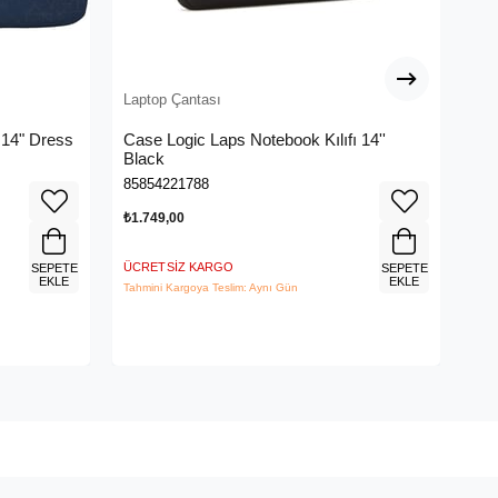
Laptop Çantası
Lap
, 14" Dress
Case Logic Laps Notebook Kılıfı 14''
Ca
Black
Çan
85854221788
858
₺1.749,00
₺2.
ÜCRETSIZ KARGO
ÜCR
SEPETE
SEPETE
EKLE
EKLE
Tahmini Kargoya Teslim: Aynı Gün
Tahm