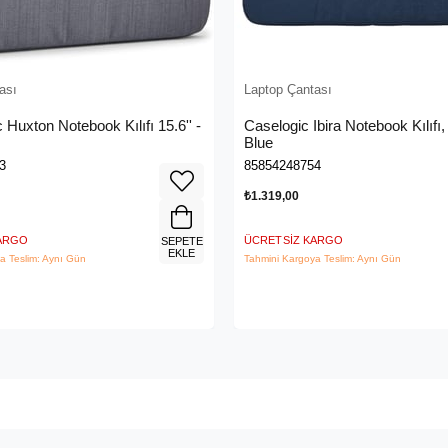
ası
Laptop Çantası
 Huxton Notebook Kılıfı 15.6'' -
Caselogic Ibira Notebook Kılıfı
Blue
3
85854248754
₺1.319,00
KARGO
ÜCRETSIZ KARGO
SEPETE
EKLE
a Teslim: Aynı Gün
Tahmini Kargoya Teslim: Aynı Gün