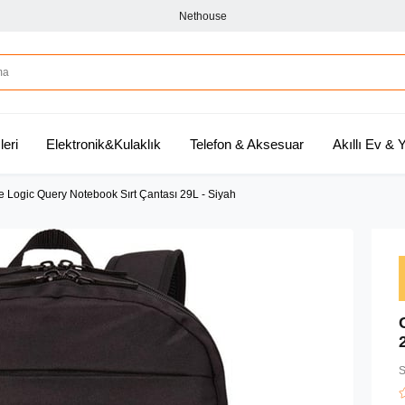
Nethouse
leri
Elektronik&Kulaklık
Telefon & Aksesuar
Akıllı Ev &
 Logic Query Notebook Sırt Çantası 29L - Siyah
S