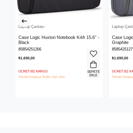
Laptop Çantası
Laptop Çant
Case Logic Huxton Notebook Kılıfı 15.6'' -
Case Logic
Black
Graphite
85854251266
8585425127
₺1.690,00
₺1.690,00
ÜCRETSIZ KARGO
ÜCRETSIZ 
SEPETE
EKLE
Tahmini Kargoya Teslim: Aynı Gün
Tahmini Kargoy