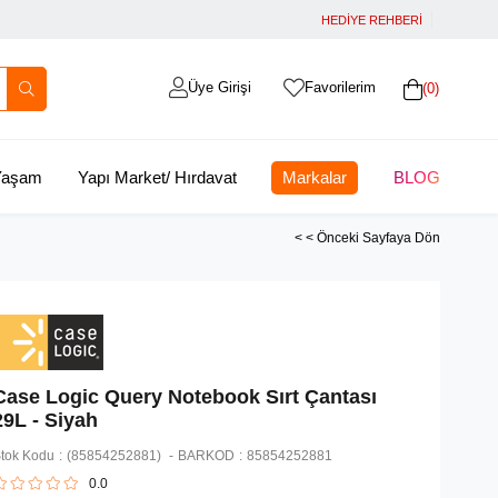
HEDİYE REHBERİ
Üye Girişi
Favorilerim
0
 Yaşam
Yapı Market/ Hırdavat
Markalar
BLOG
< < Önceki Sayfaya Dön
Case Logic Query Notebook Sırt Çantası
29L - Siyah
tok Kodu
(85854252881)
BARKOD
:
85854252881
0.0