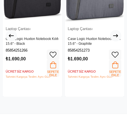
Laptop Çantası
Laptop Çantası
Case Logic Huxton Notebook Kılıfı
Case Logic Huxton Notebook Kılıfı
15.6'' - Black
15.6'' - Graphite
85854251266
85854251273
₺1.690,00
₺1.690,00
ÜCRETSIZ KARGO
ÜCRETSIZ KARGO
SEPETE
SEPETE
EKLE
EKLE
Tahmini Kargoya Teslim: Aynı Gün
Tahmini Kargoya Teslim: Aynı Gün