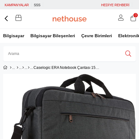
KAMPANYALAR
SSS
HEDİYE REHBERİ
0
Bilgisayar
Bilgisayar Bileşenleri
Çevre Birimleri
Elektroni
Caselogic ERA Notebook Çantası 15.6'' - Siyah
Üye Girişi
Üye Ol
Facebook İle Bağlan
Google İle Bağlan