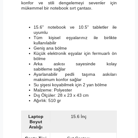
konfor ve stili dengelemeyi sevenler için
mükemmel bir notebook sırt çantası.
15.6" notebook ve 10.5" tabletler ile
uyumlu
Tüm kişisel eşyalarınız ile birlikte
kullanılabilir
Geniş ana bölme
Küçük elektronik eşyalar için fermuarlı ön
bölme
Arka askısı sayesinde kolay
sabitleme sağlar
Ayarlanabilir pedli taşıma askıları
maksimum konfor sağlar
Su şişesi koyabilmek için 2 yan bölme
Malzeme: Polyester
Dış Ölçüler: 28 x 23 x 43 cm
Ağırlık: 510 gr
Laptop
15.6 İnç
Boyut
Aralığı