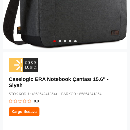
Caselogic ERA Notebook Çantası 15.6'' -
Siyah
STOK KODU
(85854241854)
BARKOD
:
85854241854
0.0
Kargo Bedava