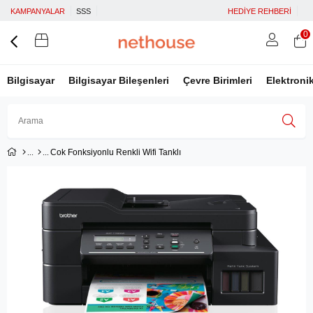
KAMPANYALAR
SSS
HEDİYE REHBERİ
0
Bilgisayar
Bilgisayar Bileşenleri
Çevre Birimleri
Elektroni
Cok Fonksiyonlu Renkli Wifi Tanklı
Üye Girişi
Üye Ol
Facebook İle Bağlan
Google İle Bağlan