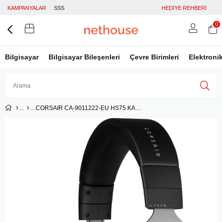
KAMPANYALAR
SSS
HEDİYE REHBERİ
0
Bilgisayar
Bilgisayar Bileşenleri
Çevre Birimleri
Elektroni
CORSAIR CA-9011222-EU HS75 KABLOSUZ GAMING KULAKLIK XBOX X VE XBOX ONE UYUMLU
Üye Girişi
Üye Ol
Facebook İle Bağlan
Google İle Bağlan