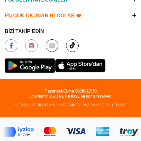
EN ÇOK OKUNAN BLOGLAR ❤️
BİZİ TAKİP EDİN
Pazartesi-Cuma
08:30-17:30
Copyright© 2023
NETHOUSE
All rights reserved.
NETHOUSE BİLGİSAYAR SİSTEMLERİ PAZ.SAN.VE TİC.LTD.ŞTİ.