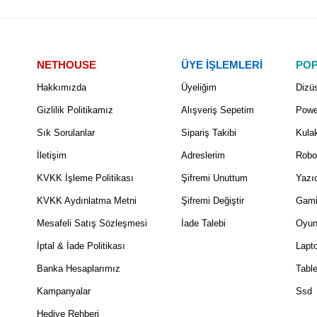
NETHOUSE
ÜYE İŞLEMLERİ
POP
Hakkımızda
Üyeliğim
Dizüs
Gizlilik Politikamız
Alışveriş Sepetim
Powe
Sık Sorulanlar
Sipariş Takibi
Kulak
İletişim
Adreslerim
Robo
KVKK İşleme Politikası
Şifremi Unuttum
Yazıc
KVKK Aydınlatma Metni
Şifremi Değiştir
Gami
Mesafeli Satış Sözleşmesi
İade Talebi
Oyun
İptal & İade Politikası
Lapt
Banka Hesaplarımız
Table
Kampanyalar
Ssd
Hediye Rehberi