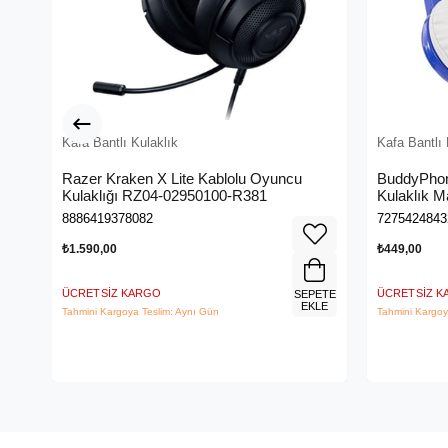
Kafa Bantlı Kulaklık
Kafa Bantlı 
Razer Kraken X Lite Kablolu Oyuncu
BuddyPhon
Kulaklığı RZ04-02950100-R381
Kulaklık 
8886419378082
7275424843
₺1.590,00
₺449,00
ÜCRETSIZ KARGO
ÜCRETSIZ 
SEPETE
EKLE
Tahmini Kargoya Teslim: Aynı Gün
Tahmini Kargoy