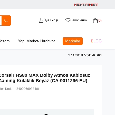
HEDİYE REHBERİ
Üye Girişi
Favorilerim
0
 Yaşam
Yapı Market/ Hırdavat
Markalar
BLOG
< < Önceki Sayfaya Dön
Corsair HS80 MAX Dolby Atmos Kablosuz
Gaming Kulaklık Beyaz (CA-9011296-EU)
tok Kodu
(840006693840)