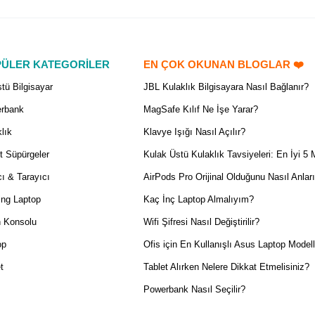
ÜLER KATEGORİLER
EN ÇOK OKUNAN BLOGLAR ❤️
tü Bilgisayar
JBL Kulaklık Bilgisayara Nasıl Bağlanır?
rbank
MagSafe Kılıf Ne İşe Yarar?
lık
Klavye Işığı Nasıl Açılır?
t Süpürgeler
Kulak Üstü Kulaklık Tavsiyeleri: En İyi 5 
ı & Tarayıcı
AirPods Pro Orijinal Olduğunu Nasıl Anlar
ng Laptop
Kaç İnç Laptop Almalıyım?
 Konsolu
Wifi Şifresi Nasıl Değiştirilir?
op
Ofis için En Kullanışlı Asus Laptop Modell
t
Tablet Alırken Nelere Dikkat Etmelisiniz?
Powerbank Nasıl Seçilir?