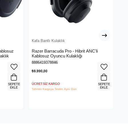
Kafa Bantlı Kulaklık
Kaf
ablosuz
Razer Barracuda Pro - Hibrit ANC'li
Ra
aklık
Kablosuz Oyuncu Kulaklığı
Kab
04
8886419378846
888
₺9.990,00
₺8.
ÜCRETSIZ KARGO
ÜCR
SEPETE
SEPETE
EKLE
EKLE
Tahmini Kargoya Teslim: Aynı Gün
Tahm