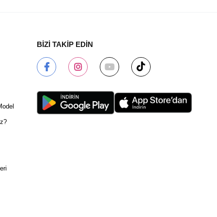
BİZİ TAKİP EDİN
Model
ız?
eri