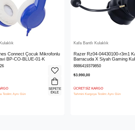
Kulaklık
Kafa Bantlı Kulaklık
es Connect Çocuk Mikrofonlu
Razer Rz04-04430100-r3m1 K
Mavi BP-CO-BLUE-01-K
Barracuda X Siyah Gaming Kul
26
8886419379850
₺3.990,00
KARGO
ÜCRETSIZ KARGO
SEPETE
EKLE
a Teslim: Aynı Gün
Tahmini Kargoya Teslim: Aynı Gün