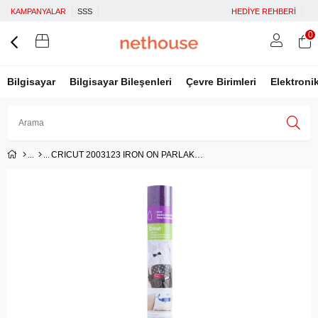
KAMPANYALAR
SSS
HEDİYE REHBERİ
0
Bilgisayar
Bilgisayar Bileşenleri
Çevre Birimleri
Elektroni
CRICUT 2003123 IRON ON PARLAK KOYU MOR
Üye Girişi
Üye Ol
Facebook İle Bağlan
Google İle Bağlan