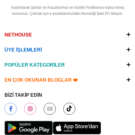
Kaydolarak Şartlar ve Koşullarımızı ve Gizlilik Politikamızı kabul etmiş
olursunuz.
Çıkmak için e-postalarımızdaki Aboneliği İptal Et’i tıklayın.
NETHOUSE
ÜYE İŞLEMLERİ
POPÜLER KATEGORİLER
EN ÇOK OKUNAN BLOGLAR ❤️
BİZİ TAKİP EDİN