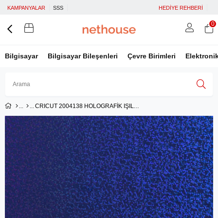
KAMPANYALAR
SSS
HEDİYE REHBERİ
0
Bilgisayar
Bilgisayar Bileşenleri
Çevre Birimleri
Elektroni
CRICUT 2004138 HOLOGRAFİK IŞILTILI IRON ON 30X60CM MAVİ
Üye Girişi
Üye Ol
Facebook İle Bağlan
Google İle Bağlan