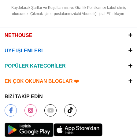
Kaydolarak Şartlar ve Koşullarımızı ve Gizlilik Politikamızı kabul etmiş
olursunuz.
Çıkmak için e-postalarımızdaki Aboneliği İptal Et’i tıklayın.
NETHOUSE
ÜYE İŞLEMLERİ
POPÜLER KATEGORİLER
EN ÇOK OKUNAN BLOGLAR ❤️
BİZİ TAKİP EDİN