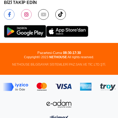
BİZİ TAKİP EDİN
Pazartesi-Cuma
08:30-17:30
Copyright© 2023
NETHOUSE
All rights reserved.
NETHOUSE BİLGİSAYAR SİSTEMLERİ PAZ.SAN.VE TİC.LTD.ŞTİ.