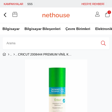
KAMPANYALAR
SSS
HEDİYE REHBERİ
0
Bilgisayar
Bilgisayar Bileşenleri
Çevre Birimleri
Elektroni
CRICUT 2008444 PREMIUM VİNİL KALICI IŞILTILI 30.5X122CM YEŞİL
Üye Girişi
Üye Ol
Facebook İle Bağlan
Google İle Bağlan