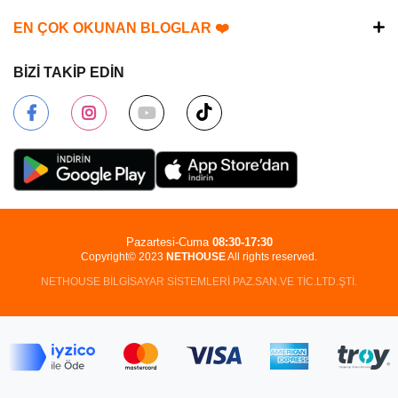
EN ÇOK OKUNAN BLOGLAR ❤️
BİZİ TAKİP EDİN
Pazartesi-Cuma
08:30-17:30
Copyright© 2023
NETHOUSE
All rights reserved.
NETHOUSE BİLGİSAYAR SİSTEMLERİ PAZ.SAN.VE TİC.LTD.ŞTİ.