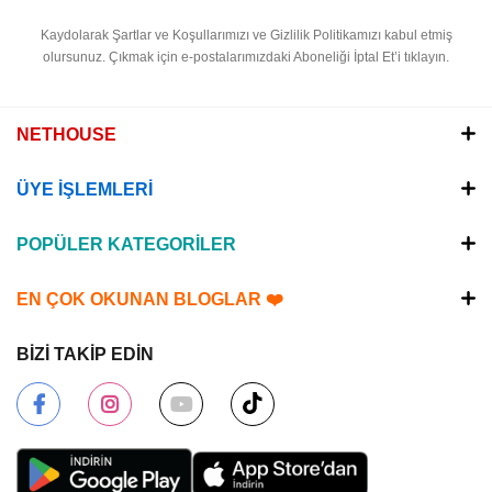
Kaydolarak Şartlar ve Koşullarımızı ve Gizlilik Politikamızı kabul etmiş
olursunuz.
Çıkmak için e-postalarımızdaki Aboneliği İptal Et’i tıklayın.
NETHOUSE
ÜYE İŞLEMLERİ
POPÜLER KATEGORİLER
EN ÇOK OKUNAN BLOGLAR ❤️
BİZİ TAKİP EDİN