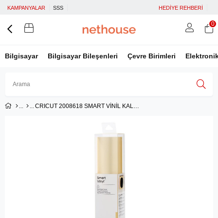
KAMPANYALAR
SSS
HEDİYE REHBERİ
0
Bilgisayar
Bilgisayar Bileşenleri
Çevre Birimleri
Elektroni
CRICUT 2008618 SMART VİNİL KALICI 33X366CM 1 SAYFA IŞILTILI ALTIN
Üye Girişi
Üye Ol
Facebook İle Bağlan
Google İle Bağlan