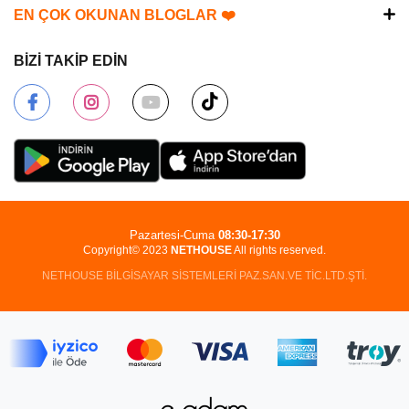
EN ÇOK OKUNAN BLOGLAR ❤️
BİZİ TAKİP EDİN
Pazartesi-Cuma
08:30-17:30
Copyright© 2023
NETHOUSE
All rights reserved.
NETHOUSE BİLGİSAYAR SİSTEMLERİ PAZ.SAN.VE TİC.LTD.ŞTİ.