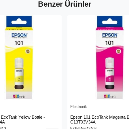
Benzer Ürünler
Elektronik
EcoTank Yellow Bottle -
Epson 101 EcoTank Magenta Bo
4A
C13T03V34A
410
8715946643403