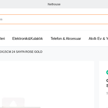
Nethouse
leri
Elektronik&Kulaklık
Telefon & Aksesuar
Akıllı Ev &
10X15CM 24 SAYFA ROSE GOLD
S