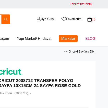
HEDİYE REHBERİ
Üye Girişi
Favorilerim
0
 Yaşam
Yapı Market/ Hırdavat
Markalar
BLOG
< < Önceki Sayfaya Dön
CRICUT 2008712 TRANSFER FOLYO
SAYFA 10X15CM 24 SAYFA ROSE GOLD
tok Kodu
(2008712)