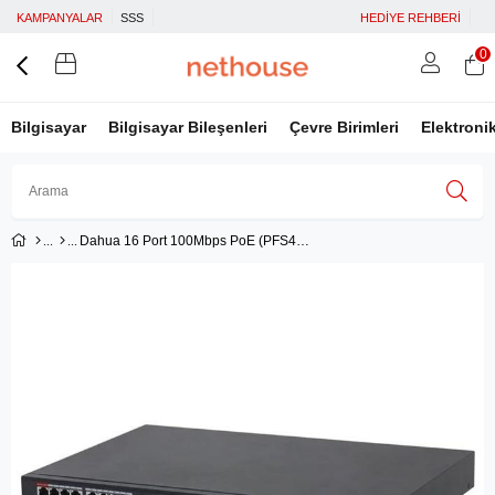
KAMPANYALAR
SSS
HEDİYE REHBERİ
0
Bilgisayar
Bilgisayar Bileşenleri
Çevre Birimleri
Elektroni
Dahua 16 Port 100Mbps PoE (PFS4218-16ET-240)
Üye Girişi
Üye Ol
Facebook İle Bağlan
Google İle Bağlan