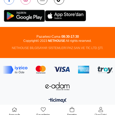
Pazartesi-Cuma
08:30-17:30
Copyright© 2023
NETHOUSE
All rights reserved.
NETHOUSE BİLGİSAYAR SİSTEMLERİ PAZ.SAN.VE TİC.LTD.ŞTİ.
Anasayfa
Favorilerim
Sepetim
Üye Girişi