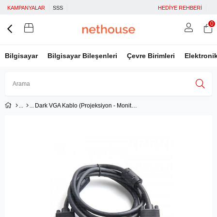
KAMPANYALAR
SSS
HEDİYE REHBERİ
0
Bilgisayar
Bilgisayar Bileşenleri
Çevre Birimleri
Elektroni
Dark VGA Kablo (Projeksiyon - Monitör) (1.5m)
Üye Girişi
Üye Ol
Facebook İle Bağlan
Google İle Bağlan