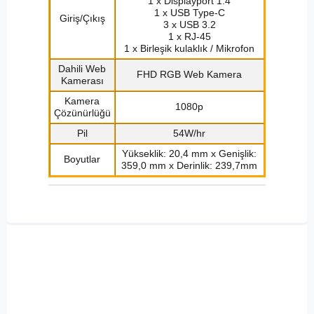
1 x Displayport 1.4
1 x USB Type-C
Giriş/Çıkış
3 x USB 3.2
1 x RJ-45
1 x Birleşik kulaklık / Mikrofon
Dahili Web
FHD RGB Web Kamera
Kamerası
Kamera
1080p
Çözünürlüğü
Pil
54W/hr
Yükseklik: 20,4 mm x Genişlik:
Boyutlar
359,0 mm x Derinlik: 239,7mm