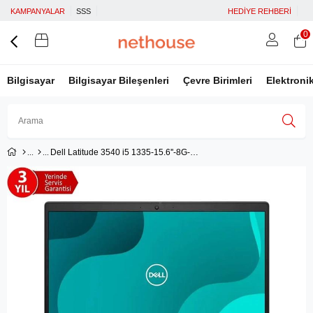
KAMPANYALAR
SSS
HEDİYE REHBERİ
0
Bilgisayar
Bilgisayar Bileşenleri
Çevre Birimleri
Elektroni
Dell Latitude 3540 i5 1335-15.6''-8G-512SSD-Dos
Üye Girişi
Üye Ol
Facebook İle Bağlan
Google İle Bağlan