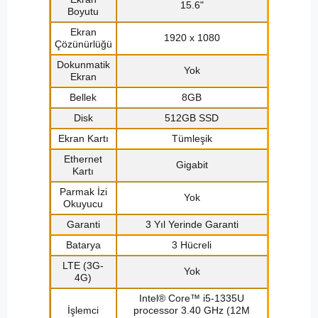
15.6"
Boyutu
Ekran
1920 x 1080
Çözünürlüğü
Dokunmatik
Yok
Ekran
Bellek
8GB
Disk
512GB SSD
Ekran Kartı
Tümleşik
Ethernet
Gigabit
Kartı
Parmak İzi
Yok
Okuyucu
Garanti
3 Yıl Yerinde Garanti
Batarya
3 Hücreli
LTE (3G-
Yok
4G)
Intel® Core™ i5-1335U
İşlemci
processor 3.40 GHz (12M