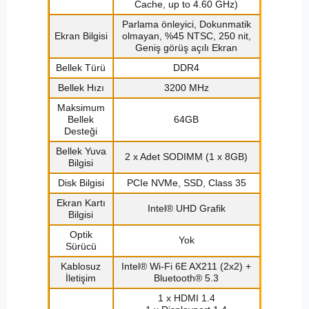
Cache, up to 4.60 GHz)
Parlama önleyici, Dokunmatik
Ekran Bilgisi
olmayan, %45 NTSC, 250 nit,
Geniş görüş açılı Ekran
Bellek Türü
DDR4
Bellek Hızı
3200 MHz
Maksimum
Bellek
64GB
Desteği
Bellek Yuva
2 x Adet SODIMM (1 x 8GB)
Bilgisi
Disk Bilgisi
PCIe NVMe, SSD, Class 35
Ekran Kartı
Intel® UHD Grafik
Bilgisi
Optik
Yok
Sürücü
Kablosuz
Intel® Wi-Fi 6E AX211 (2x2) +
İletişim
Bluetooth® 5.3
1 x HDMI 1.4