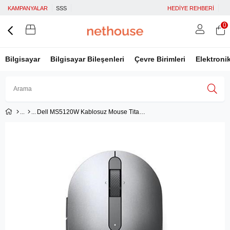
KAMPANYALAR
SSS
HEDİYE REHBERİ
0
Bilgisayar
Bilgisayar Bileşenleri
Çevre Birimleri
Elektroni
Dell MS5120W Kablosuz Mouse Titan Gri (570-ABHL)
Üye Girişi
Üye Ol
Facebook İle Bağlan
Google İle Bağlan