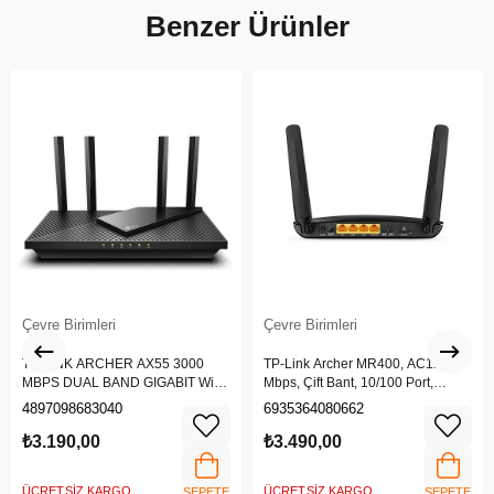
Benzer Ürünler
Çevre Birimleri
Çevre Birimleri
TP-LINK ARCHER AX55 3000
TP-Link Archer MR400, AC1200
MBPS DUAL BAND GIGABIT Wi-Fi
Mbps, Çift Bant, 10/100 Port,
6 ROUTER
4G/3G SIM Yuvası, Kablosuz 4G
4897098683040
6935364080662
LTE Router
₺3.190,00
₺3.490,00
ÜCRETSIZ KARGO
ÜCRETSIZ KARGO
SEPETE
SEPETE