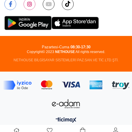
Pazartesi-Cuma
08:30-17:30
Copyright© 2023
NETHOUSE
All rights reserved.
NETHOUSE BİLGİSAYAR SİSTEMLERİ PAZ.SAN.VE TİC.LTD.ŞTİ.