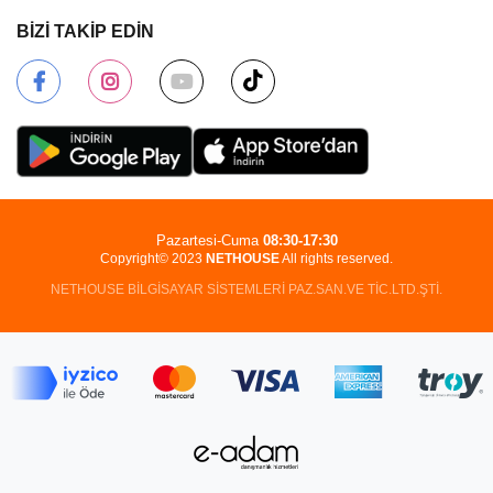
BİZİ TAKİP EDİN
Pazartesi-Cuma
08:30-17:30
Copyright© 2023
NETHOUSE
All rights reserved.
NETHOUSE BİLGİSAYAR SİSTEMLERİ PAZ.SAN.VE TİC.LTD.ŞTİ.