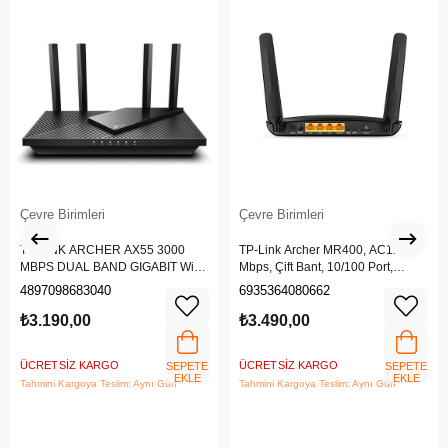
Çevre Birimleri
Çevre Birimleri
TP-LINK ARCHER AX55 3000
TP-Link Archer MR400, AC1200
MBPS DUAL BAND GIGABIT Wi-Fi
Mbps, Çift Bant, 10/100 Port,
6 ROUTER
4G/3G SIM Yuvası, Kablosuz 4G
4897098683040
6935364080662
LTE Router
₺3.190,00
₺3.490,00
ÜCRETSIZ KARGO
ÜCRETSIZ KARGO
SEPETE
SEPETE
EKLE
EKLE
Tahmini Kargoya Teslim: Aynı Gün
Tahmini Kargoya Teslim: Aynı Gün