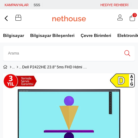
KAMPANYALAR
SSS
HEDİYE REHBERİ
0
Bilgisayar
Bilgisayar Bileşenleri
Çevre Birimleri
Elektroni
Dell P2422HE 23.8'' 5ms FHD Hdmi Type-C Pivot IPS
Üye Girişi
Üye Ol
Facebook İle Bağlan
Google İle Bağlan