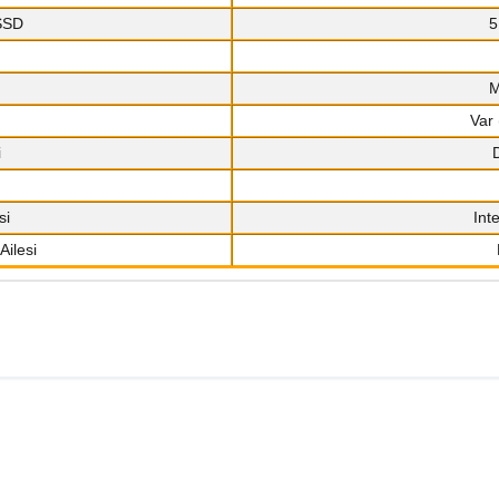
 SSD
5
M
Var 
i
si
Int
Ailesi