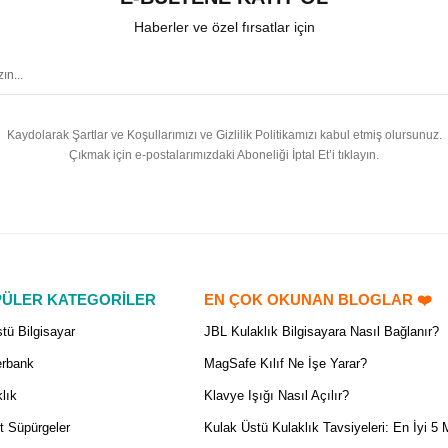
Haberler ve özel fırsatlar için
Kaydolarak Şartlar ve Koşullarımızı ve Gizlilik Politikamızı kabul etmiş olursunuz.
Çıkmak için e-postalarımızdaki Aboneliği İptal Et’i tıklayın.
ÜLER KATEGORİLER
EN ÇOK OKUNAN BLOGLAR ❤️
tü Bilgisayar
JBL Kulaklık Bilgisayara Nasıl Bağlanır?
rbank
MagSafe Kılıf Ne İşe Yarar?
lık
Klavye Işığı Nasıl Açılır?
t Süpürgeler
Kulak Üstü Kulaklık Tavsiyeleri: En İyi 5 