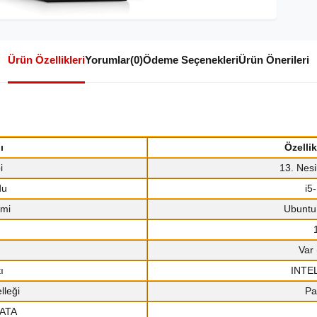
Ürün Özellikleri
Yorumlar
(0)
Ödeme Seçenekleri
Ürün Önerileri
ı
Özelli
i
13. Nesi
du
i5
emi
Ubuntu
Var 
ı
INTEL
lleği
Pa
SATA