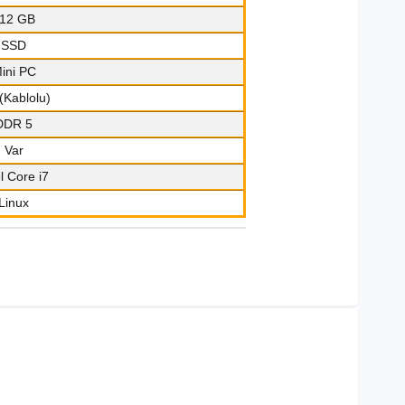
12 GB
SSD
ini PC
(Kablolu)
DDR 5
Var
el Core i7
Linux