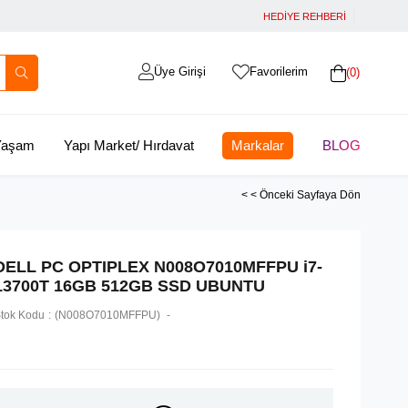
HEDİYE REHBERİ
Üye Girişi
Favorilerim
0
 Yaşam
Yapı Market/ Hırdavat
Markalar
BLOG
< < Önceki Sayfaya Dön
DELL PC OPTIPLEX N008O7010MFFPU i7-
13700T 16GB 512GB SSD UBUNTU
tok Kodu
(N008O7010MFFPU)