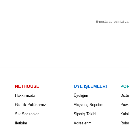
NETHOUSE
ÜYE İŞLEMLERİ
POP
Hakkımızda
Üyeliğim
Dizüs
Gizlilik Politikamız
Alışveriş Sepetim
Powe
Sık Sorulanlar
Sipariş Takibi
Kulak
İletişim
Adreslerim
Robo