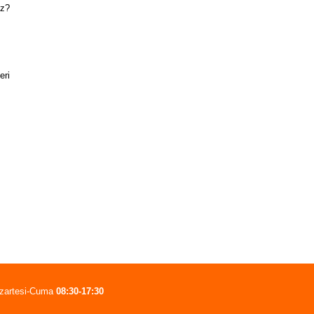
ız?
eri
zartesi-Cuma
08:30-17:30