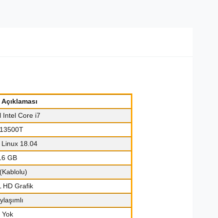
k Açıklaması
l Intel Core i7
-13500T
 Linux 18.04
16 GB
(Kablolu)
 HD Grafik
ylaşımlı
Yok