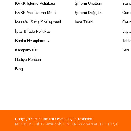
KVKK İşleme Politikası
Şifremi Unuttum
Yazıc
KVKK Aydınlatma Metni
Şifremi Değiştir
Gami
Mesafeli Satış Sözleşmesi
İade Talebi
Oyun
İptal & İade Politikası
Lapt
Banka Hesaplarımız
Table
Kampanyalar
Ssd
Hediye Rehberi
Blog
Copyright© 2023
NETHOUSE
All rights reserved.
NETHOUSE BİLGİSAYAR SİSTEMLERİ PAZ.SAN.VE TİC.LTD.ŞTİ.