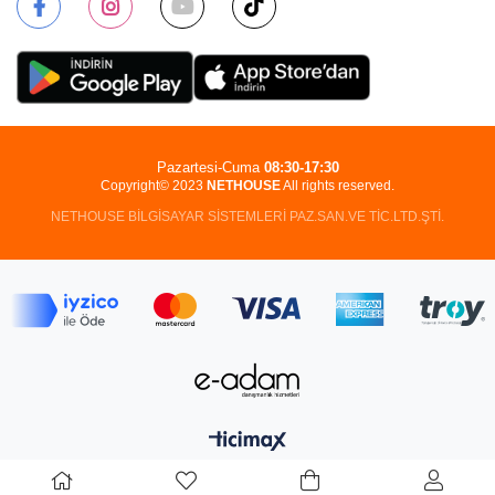
Pazartesi-Cuma
08:30-17:30
Copyright© 2023
NETHOUSE
All rights reserved.
NETHOUSE BİLGİSAYAR SİSTEMLERİ PAZ.SAN.VE TİC.LTD.ŞTİ.