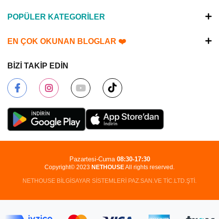
POPÜLER KATEGORİLER
EN ÇOK OKUNAN BLOGLAR ❤️
BİZİ TAKİP EDİN
Pazartesi-Cuma
08:30-17:30
Copyright© 2023
NETHOUSE
All rights reserved.
NETHOUSE BİLGİSAYAR SİSTEMLERİ PAZ.SAN.VE TİC.LTD.ŞTİ.