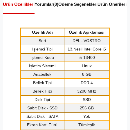
Ürün Özellikleri
Yorumlar
(0)
Ödeme Seçenekleri
Ürün Önerileri
Özellik Adı
Özellik Açıklaması
Seri
DELL VOSTRO
İşlemci Tipi
13.Nesil Intel Core i5
İşlemci Kodu
i5-13400
İşletim Sistemi
Linux
Anabellek
8 GB
Bellek Tipi
DDR 4
Bellek Hızı
3200 MHz
Disk Tipi
SSD
Sabit Disk - SSD
256 GB
Sabit Disk - SATA
Yok
Ekran Kartı Türü
Tümleşik