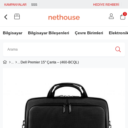
KAMPANYALAR
SSS
HEDİYE REHBERİ
0
Bilgisayar
Bilgisayar Bileşenleri
Çevre Birimleri
Elektroni
Dell Premier 15'' Çanta – (460-BCQL)
Üye Girişi
Üye Ol
Facebook İle Bağlan
Google İle Bağlan