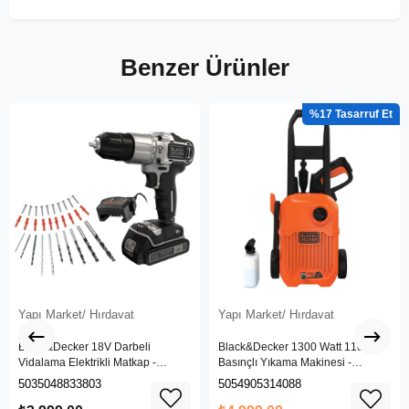
Benzer Ürünler
%17
Yapı Market/ Hırdavat
Yapı Market/ Hırdavat
Black&Decker 18V Darbeli
Black&Decker 1300 Watt 110 Bar
Vidalama Elektrikli Matkap -
Basınçlı Yıkama Makinesi -
BDCHD18SC1K-QW
(BEPW1300L-QS)
5035048833803
5054905314088