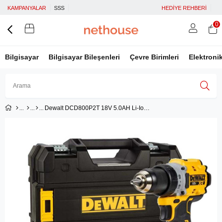
KAMPANYALAR
SSS
HEDİYE REHBERİ
0
Bilgisayar
Bilgisayar Bileşenleri
Çevre Birimleri
Elektroni
Dewalt DCD800P2T 18V 5.0AH Li-Ion Kömürsüz Çift Akülü Darbesiz Matkap
Üye Girişi
Üye Ol
Facebook İle Bağlan
Google İle Bağlan