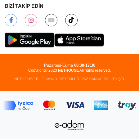
BİZİ TAKİP EDİN
Pazartesi-Cuma
08:30-17:30
Copyright© 2023
NETHOUSE
All rights reserved.
NETHOUSE BİLGİSAYAR SİSTEMLERİ PAZ.SAN.VE TİC.LTD.ŞTİ.