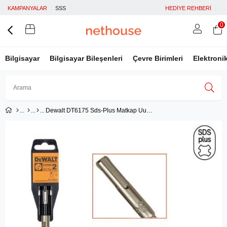
KAMPANYALAR
SSS
HEDİYE REHBERİ
0
Bilgisayar
Bilgisayar Bileşenleri
Çevre Birimleri
Elektroni
Dewalt DT6175 Sds-Plus Matkap Uucu 25x250mm
Üye Girişi
Üye Ol
Facebook İle Bağlan
Google İle Bağlan