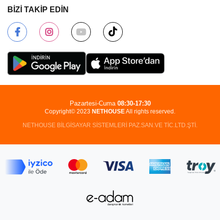
BİZİ TAKİP EDİN
Pazartesi-Cuma
08:30-17:30
Copyright© 2023
NETHOUSE
All rights reserved.
NETHOUSE BİLGİSAYAR SİSTEMLERİ PAZ.SAN.VE TİC.LTD.ŞTİ.