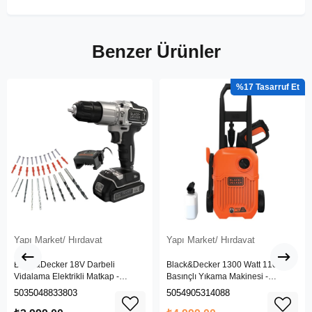
Benzer Ürünler
%17
Yapı Market/ Hırdavat
Yapı Market/ Hırdavat
Black&Decker 18V Darbeli
Black&Decker 1300 Watt 110 Bar
Vidalama Elektrikli Matkap -
Basınçlı Yıkama Makinesi -
BDCHD18SC1K-QW
(BEPW1300L-QS)
5035048833803
5054905314088