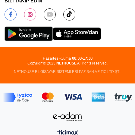
BİZİ TAKİP EDİN
Pazartesi-Cuma
08:30-17:30
Copyright© 2023
NETHOUSE
All rights reserved.
NETHOUSE BİLGİSAYAR SİSTEMLERİ PAZ.SAN.VE TİC.LTD.ŞTİ.