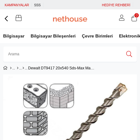
KAMPANYALAR
SSS
HEDİYE REHBERİ
0
Bilgisayar
Bilgisayar Bileşenleri
Çevre Birimleri
Elektroni
Dewalt DT9417 20x540 Sds-Max Matkap Ucu
Üye Girişi
Üye Ol
Facebook İle Bağlan
Google İle Bağlan