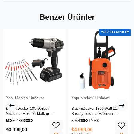
Benzer Ürünler
%17
Yapı Market/ Hırdavat
Yapı Market/ Hırdavat
Black&Decker 18V Darbeli
Black&Decker 1300 Watt 110 Bar
Vidalama Elektrikli Matkap -
Basınçlı Yıkama Makinesi -
BDCHD18SC1K-QW
(BEPW1300L-QS)
5035048833803
5054905314088
₺3.999,00
₺4.999,00