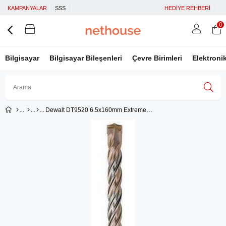
KAMPANYALAR
SSS
HEDİYE REHBERİ
0
Bilgisayar
Bilgisayar Bileşenleri
Çevre Birimleri
Elektroni
Dewalt DT9520 6.5x160mm Extreme2 SDS-Plus Matkap Ucu
Üye Girişi
Üye Ol
Facebook İle Bağlan
Google İle Bağlan