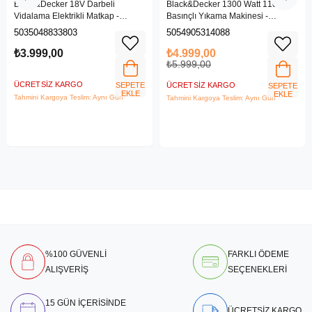
Black&Decker 18V Darbeli
Black&Decker 1300 Watt 110 Bar
Vidalama Elektrikli Matkap -
Basınçlı Yıkama Makinesi -
BDCHD18SC1K-QW
(BEPW1300L-QS)
5035048833803
5054905314088
₺3.999,00
₺4.999,00
₺5.999,00
ÜCRETSIZ KARGO
SEPETE
ÜCRETSIZ KARGO
SEPETE
EKLE
EKLE
Tahmini Kargoya Teslim: Aynı Gün
Tahmini Kargoya Teslim: Aynı Gün
%100 GÜVENLİ
FARKLI ÖDEME
ALIŞVERİŞ
SEÇENEKLERİ
15 GÜN İÇERİSİNDE
ÜCRETSİZ KARGO