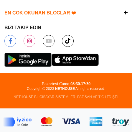
EN ÇOK OKUNAN BLOGLAR ❤️
BİZİ TAKİP EDİN
Pazartesi-Cuma
08:30-17:30
Copyright© 2023
NETHOUSE
All rights reserved.
NETHOUSE BİLGİSAYAR SİSTEMLERİ PAZ.SAN.VE TİC.LTD.ŞTİ.