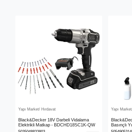
Yapı Market/ Hırdavat
Yapı Market
Black&Decker 18V Darbeli Vidalama
Black&Dec
Elektrikli Matkap - BDCHD18SC1K-QW
Basınçlı Y
(BEPW130
5035048833803
5054905314