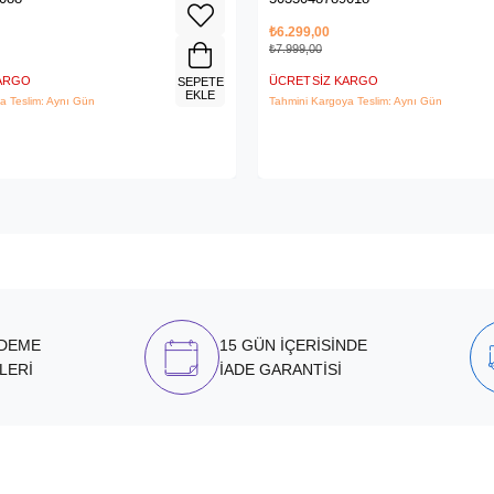
₺6.299,00
₺7.999,00
KARGO
ÜCRETSIZ KARGO
SEPETE
EKLE
a Teslim: Aynı Gün
Tahmini Kargoya Teslim: Aynı Gün
ÖDEME
15 GÜN İÇERİSİNDE
LERİ
İADE GARANTİSİ