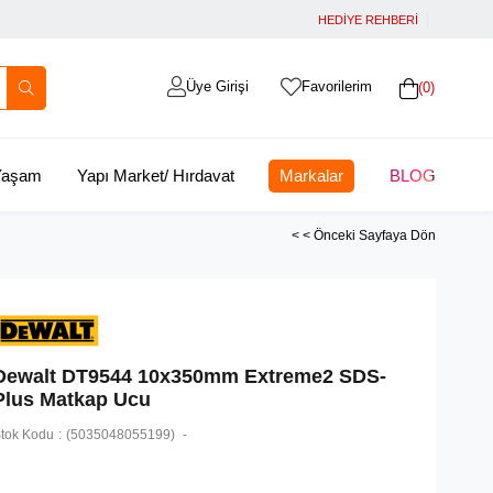
HEDİYE REHBERİ
Üye Girişi
Favorilerim
0
 Yaşam
Yapı Market/ Hırdavat
Markalar
BLOG
< < Önceki Sayfaya Dön
Dewalt DT9544 10x350mm Extreme2 SDS-
Plus Matkap Ucu
tok Kodu
(5035048055199)