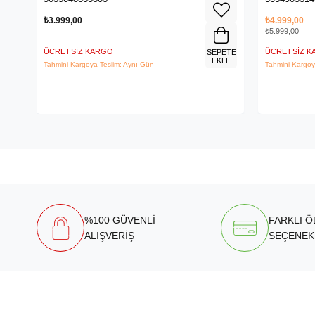
₺3.999,00
₺4.999,00
₺5.999,00
ÜCRETSIZ KARGO
ÜCRETSIZ 
SEPETE
EKLE
Tahmini Kargoya Teslim: Aynı Gün
Tahmini Kargoy
%100 GÜVENLİ
FARKLI 
ALIŞVERİŞ
SEÇENEK