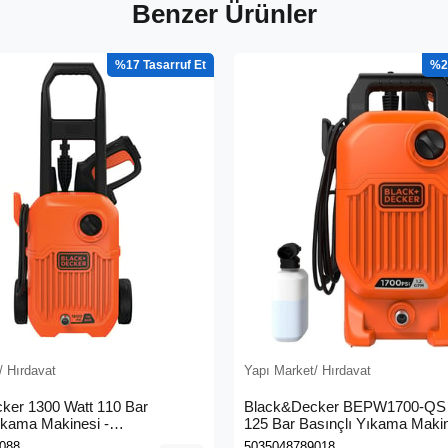
Benzer Ürünler
%17
%2
/ Hırdavat
Yapı Market/ Hırdavat
ker 1300 Watt 110 Bar
Black&Decker BEPW1700-QS 
ıkama Makinesi -
125 Bar Basınçlı Yıkama Maki
0L-QS)
088
5035048789018