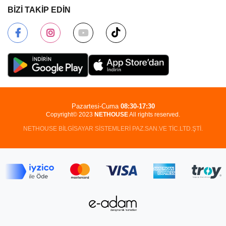
BİZİ TAKİP EDİN
Pazartesi-Cuma
08:30-17:30
Copyright© 2023
NETHOUSE
All rights reserved.
NETHOUSE BİLGİSAYAR SİSTEMLERİ PAZ.SAN.VE TİC.LTD.ŞTİ.