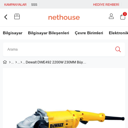
KAMPANYALAR
SSS
HEDİYE REHBERİ
0
Bilgisayar
Bilgisayar Bileşenleri
Çevre Birimleri
Elektroni
Dewalt DWE492 2200W 230MM Büyük Taşlama
Üye Girişi
Üye Ol
Facebook İle Bağlan
Google İle Bağlan