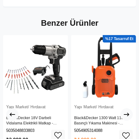
Benzer Ürünler
%17
Yapı Market/ Hırdavat
Yapı Market/ Hırdavat
Black&Decker 18V Darbeli
Black&Decker 1300 Watt 110 Bar
Vidalama Elektrikli Matkap -
Basınçlı Yıkama Makinesi -
BDCHD18SC1K-QW
(BEPW1300L-QS)
5035048833803
5054905314088