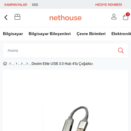
KAMPANYALAR
SSS
HEDİYE REHBERİ
0
Bilgisayar
Bilgisayar Bileşenleri
Çevre Birimleri
Elektroni
Dexim Elite USB 3.0 Hub 4'lü Çoğaltıcı
Üye Girişi
Üye Ol
Facebook İle Bağlan
Google İle Bağlan