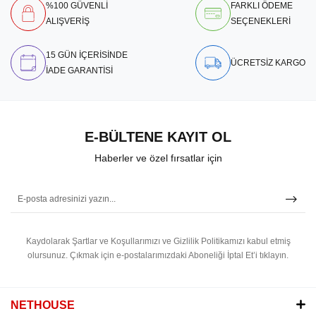
%100 GÜVENLİ
FARKLI ÖDEME
ALIŞVERİŞ
SEÇENEKLERİ
15 GÜN İÇERİSİNDE
ÜCRETSİZ KARGO
İADE GARANTİSİ
E-BÜLTENE KAYIT OL
Haberler ve özel fırsatlar için
Kaydolarak Şartlar ve Koşullarımızı ve Gizlilik Politikamızı kabul etmiş
olursunuz.
Çıkmak için e-postalarımızdaki Aboneliği İptal Et’i tıklayın.
NETHOUSE