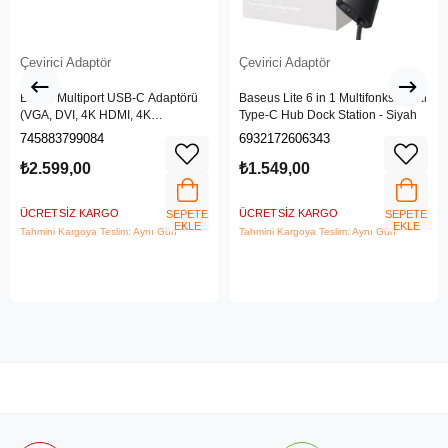
Çevirici Adaptör
Çevirici Adaptör
Belkin Multiport USB-C Adaptörü
Baseus Lite 6 in 1 Multifonksiyonal
(VGA, DVI, 4K HDMI, 4K
Type-C Hub Dock Station - Siyah
DisplayPort özellikli USB-C Video
745883799084
6932172606343
Adaptörü)
₺2.599,00
₺1.549,00
ÜCRETSIZ KARGO
ÜCRETSIZ KARGO
SEPETE
SEPETE
EKLE
EKLE
Tahmini Kargoya Teslim: Aynı Gün
Tahmini Kargoya Teslim: Aynı Gün