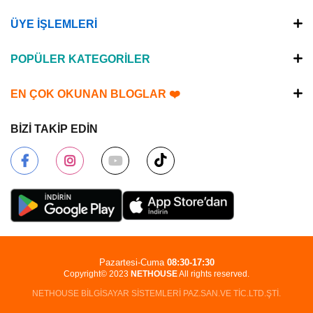
ÜYE İŞLEMLERİ
POPÜLER KATEGORİLER
EN ÇOK OKUNAN BLOGLAR ❤️
BİZİ TAKİP EDİN
Pazartesi-Cuma
08:30-17:30
Copyright© 2023
NETHOUSE
All rights reserved.
NETHOUSE BİLGİSAYAR SİSTEMLERİ PAZ.SAN.VE TİC.LTD.ŞTİ.