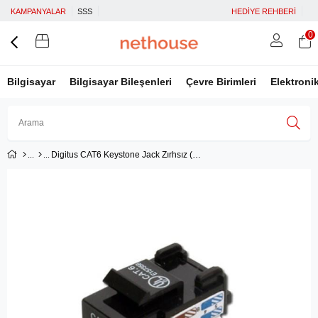
KAMPANYALAR
SSS
HEDİYE REHBERİ
0
Bilgisayar
Bilgisayar Bileşenleri
Çevre Birimleri
Elektroni
Digitus CAT6 Keystone Jack Zırhsız (Siyah)
Üye Girişi
Üye Ol
Facebook İle Bağlan
Google İle Bağlan