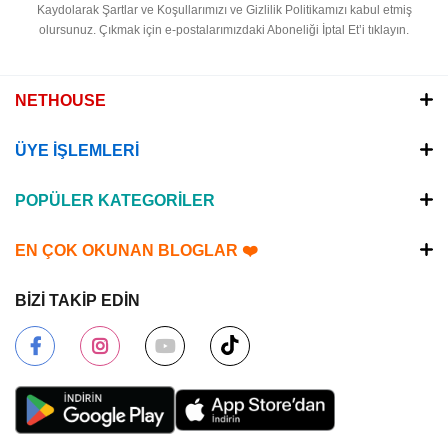
Kaydolarak Şartlar ve Koşullarımızı ve Gizlilik Politikamızı kabul etmiş
olursunuz.
Çıkmak için e-postalarımızdaki Aboneliği İptal Et’i tıklayın.
NETHOUSE
ÜYE İŞLEMLERİ
POPÜLER KATEGORİLER
EN ÇOK OKUNAN BLOGLAR ❤️
BİZİ TAKİP EDİN